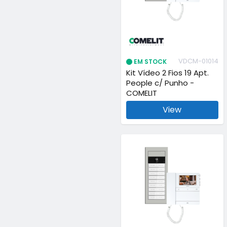
VDCM-01014
EM STOCK
Kit Vídeo 2 Fios 19 Apt.
People c/ Punho -
COMELIT
View