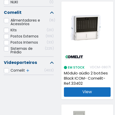
NUKI
1
Comelit
Alimentadores e
16
Acessórios
Kits
20
Postos Externos
109
Postos Internos
33
Sistemas de
225
Prédio
Videoporteiros
VDCM-08071
EM STOCK
Comelit
403
Módulo aúdio 2 botões
Black ICOM- Comelit-
Ref.33402
View