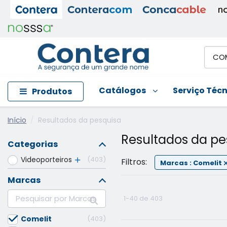
Catálogos
Serviço Téc
Produtos
Início
Resultados da pesquisa
Resultados da pe
Categorias
Videoporteiros
403
Filtros:
Marcas : Comelit
Marcas
1-40 de 403
Comelit
403