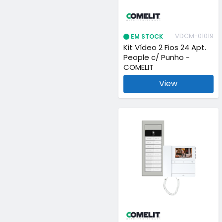
VDCM-01019
EM STOCK
Kit Vídeo 2 Fios 24 Apt.
People c/ Punho -
COMELIT
View