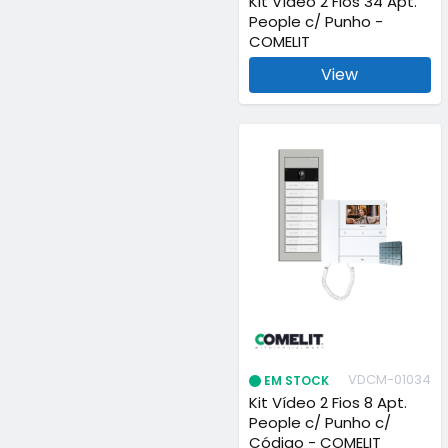
Kit Vídeo 2 Fios 34 Apt.
People c/ Punho -
COMELIT
View
VDCM-01034
EM STOCK
Kit Vídeo 2 Fios 8 Apt.
People c/ Punho c/
Código - COMELIT