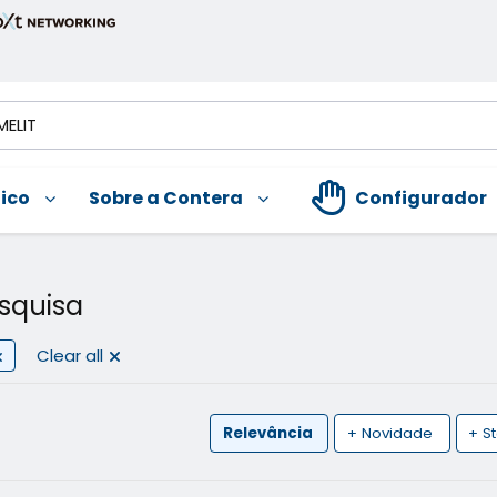
nico
Sobre a Contera
Configurador
squisa
Clear all
Relevância
+ Novidade
+ S