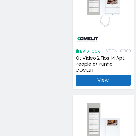
VDCM-01009
EM STOCK
Kit Vídeo 2 Fios 14 Apt.
People c/ Punho -
COMELIT
View