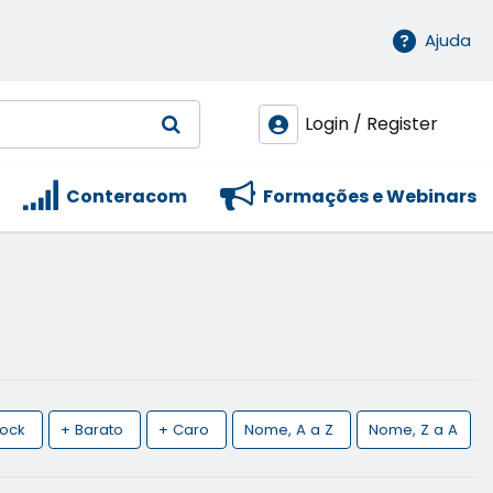
Ajuda
Login / Register
Conteracom
Formações e Webinars
tock
+ Barato
+ Caro
Nome, A a Z
Nome, Z a A