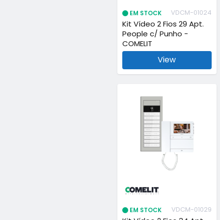
VDCM-01024
EM STOCK
Kit Vídeo 2 Fios 29 Apt.
People c/ Punho -
COMELIT
View
VDCM-01029
EM STOCK