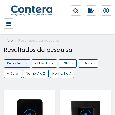
Início
Resultados da pesquisa
Resultados da pesquisa
Relevância
+ Novidade
+ Stock
+ Barato
+ Caro
Nome, A a Z
Nome, Z a A