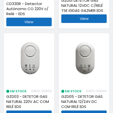
GZD01 DETETOR GAS
CD330R - Detector
NATURAL 12VDC C/RELÉ
Autónomo CO 220V c/
TSE IGDAS GAZMER EDS
Relé - EDS
View
View
GAED-00002
GAED-00004
EM STOCK
EM STOCK
GZD03 - DETETOR GAS
GZD05 - DETETOR GAS
NATURAL 220V AC COM
NATURAL 12/24V DC
RELÉ EDS
COM RELÉ EDS