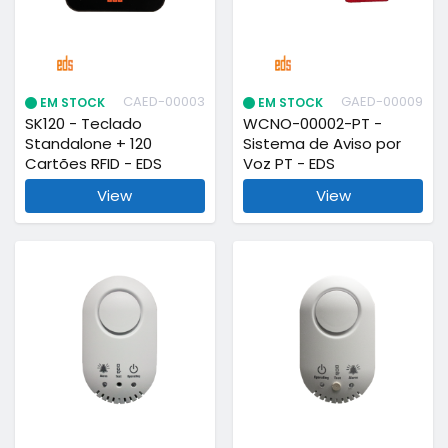
CAED-00003
GAED-00009
EM STOCK
EM STOCK
SK120 - Teclado
WCNO-00002-PT -
Standalone + 120
Sistema de Aviso por
Cartões RFID - EDS
Voz PT - EDS
View
View