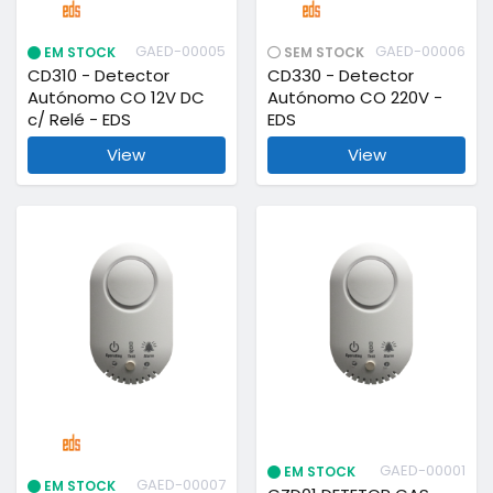
GAED-00005
GAED-00006
EM STOCK
SEM STOCK
CD310 - Detector
CD330 - Detector
Autónomo CO 12V DC
Autónomo CO 220V -
c/ Relé - EDS
EDS
View
View
GAED-00001
EM STOCK
GAED-00007
EM STOCK