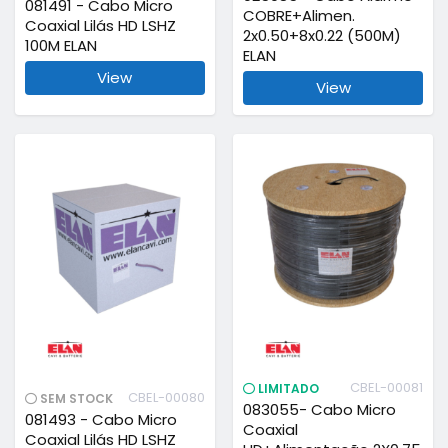
081491 - Cabo Micro
COBRE+Alimen.
Coaxial Lilás HD LSHZ
2x0.50+8x0.22 (500M)
100M ELAN
ELAN
View
View
CBEL-00081
LIMITADO
CBEL-00080
SEM STOCK
083055- Cabo Micro
081493 - Cabo Micro
Coaxial
Coaxial Lilás HD LSHZ