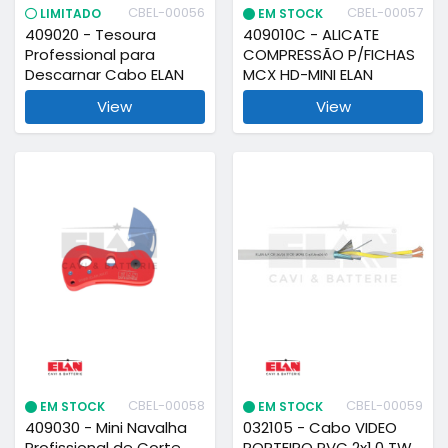
CBEL-00056
CBEL-00057
LIMITADO
EM STOCK
409020 - Tesoura
409010C - ALICATE
Professional para
COMPRESSÃO P/FICHAS
Descarnar Cabo ELAN
MCX HD-MINI ELAN
View
View
CBEL-00058
CBEL-00059
EM STOCK
EM STOCK
409030 - Mini Navalha
032105 - Cabo VIDEO
Profissional de Corte
PORTEIRO PVC 2x1.0 TW