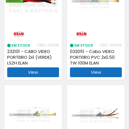
CBEL-00006
CBEL-00045
EM STOCK
EM STOCK
232101 - CABO VIDEO
032051 - Cabo VIDEO
PORTEIRO 2x1 (VERDE)
PORTEIRO PVC 2x0.50
LSZH ELAN
TW 100M ELAN
View
View