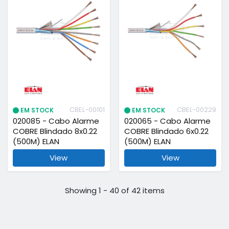
CBEL-00101
CBEL-00229
EM STOCK
EM STOCK
020085 - Cabo Alarme
020065 - Cabo Alarme
COBRE Blindado 8x0.22
COBRE Blindado 6x0.22
(500M) ELAN
(500M) ELAN
View
View
Showing 1 - 40 of 42 items