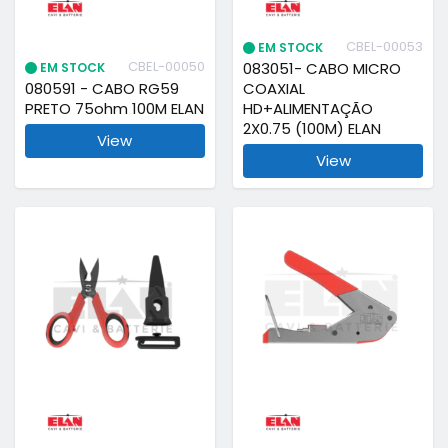
CBEL-00053
EM STOCK
CBEL-00050
083051- CABO MICRO
EM STOCK
080591 - CABO RG59
COAXIAL
PRETO 75ohm 100M ELAN
HD+ALIMENTAÇÃO
2X0.75 (100M) ELAN
View
View