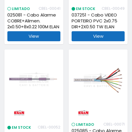
CBEL-00041
CBEL-00049
LIMITADO
EM STOCK
025081 - Cabo Alarme
037251 - Cabo VIDEO
COBRE+Alimen.
PORTEIRO PVC 2x0.75
2x0.50+8x0.22 100M ELAN
DIR+2X0.50 TW ELAN
View
View
CBEL-00071
LIMITADO
CBEL-00052
EM STOCK
025085 - Cabo Alarme