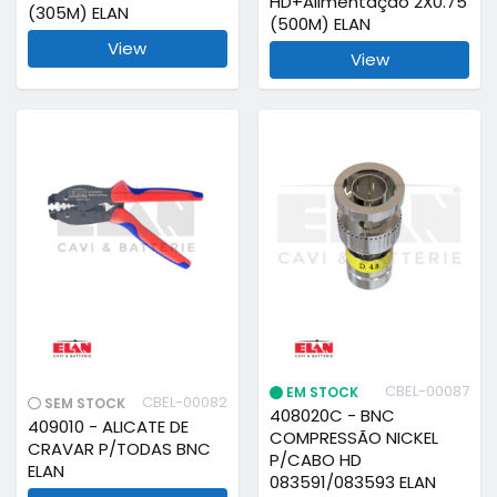
HD+Alimentação 2X0.75
(305M) ELAN
(500M) ELAN
View
View
CBEL-00087
EM STOCK
CBEL-00082
SEM STOCK
408020C - BNC
409010 - ALICATE DE
COMPRESSÃO NICKEL
CRAVAR P/TODAS BNC
P/CABO HD
ELAN
083591/083593 ELAN