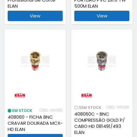
ELAN
500M ELAN
View
View
CBEL-00086
SEM STOCK
CBEL-00085
EM STOCK
408060C - BNC
408060 - FICHA BNC
COMPRESSÃO GOLD P/
CRAVAR DOURADA MCX-
CABO HD 081491/493
HD ELAN
ELAN