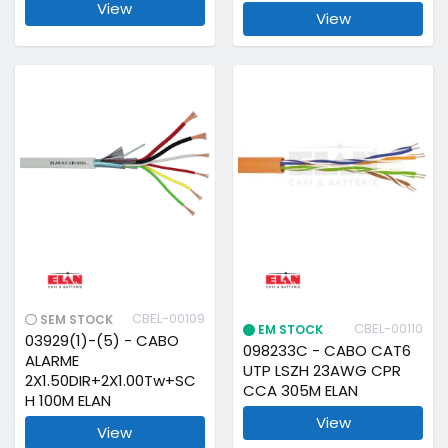
View
View
CBEL-00109
SEM STOCK
CBEL-00110
EM STOCK
03929(1)-(5) - CABO
098233C - CABO CAT6
ALARME
UTP LSZH 23AWG CPR
2X1.50DIR+2X1.00Tw+SC
CCA 305M ELAN
H 100M ELAN
View
View