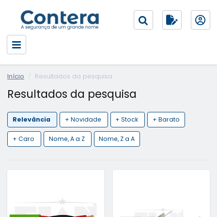
Início
Resultados da pesquisa
Resultados da pesquisa
Relevância
+ Novidade
+ Stock
+ Barato
+ Caro
Nome, A a Z
Nome, Z a A