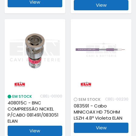
View
View
CBEL-00100
EM STOCK
CBEL-00230
SEM STOCK
408015C - BNC
083591 - Cabo
COMPRESSÃO NICKEL
MINICOAX HD 75OHM
P/CABO 081491/083051
LSZH 4.8º Violeta ELAN
ELAN
View
View