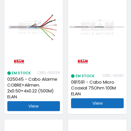
CBEL-00039
EM STOCK
CBEL-00051
EM STOCK
025045 - Cabo Alarme
081591 - Cabo Micro
COBRE+Alimen.
Coaxial 75Ohm 100M
2x0.50+4x0.22 (500M)
ELAN
ELAN
View
View