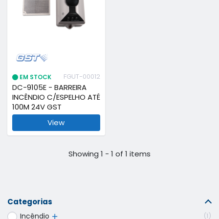
FGUT-00012
EM STOCK
DC-9105E - BARREIRA
INCÊNDIO C/ESPELHO ATÉ
100M 24V GST
View
Showing 1 - 1 of 1 items
Categorias
Incêndio
1