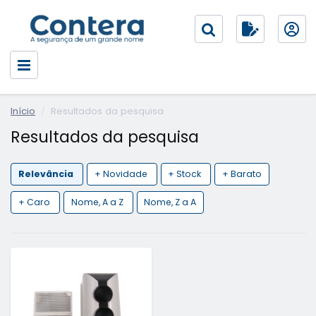
Início
Resultados da pesquisa
Resultados da pesquisa
Relevância
+ Novidade
+ Stock
+ Barato
+ Caro
Nome, A a Z
Nome, Z a A