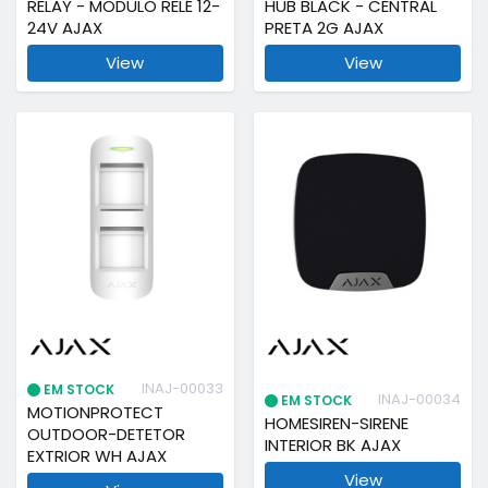
RELAY - MODULO RELÉ 12-
HUB BLACK - CENTRAL
24V AJAX
PRETA 2G AJAX
View
View
INAJ-00033
EM STOCK
INAJ-00034
EM STOCK
MOTIONPROTECT
HOMESIREN-SIRENE
OUTDOOR-DETETOR
INTERIOR BK AJAX
EXTRIOR WH AJAX
View