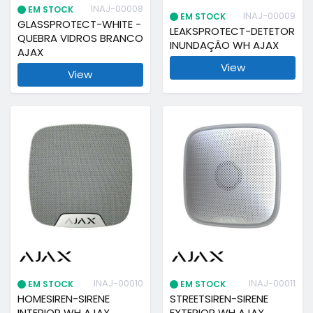
INAJ-00008
EM STOCK
INAJ-00009
EM STOCK
GLASSPROTECT-WHITE -
LEAKSPROTECT-DETETOR
QUEBRA VIDROS BRANCO
INUNDAÇÃO WH AJAX
AJAX
View
View
INAJ-00010
INAJ-00011
EM STOCK
EM STOCK
HOMESIREN-SIRENE
STREETSIREN-SIRENE
INTERIOR WH AJAX
EXTERIOR WH AJAX