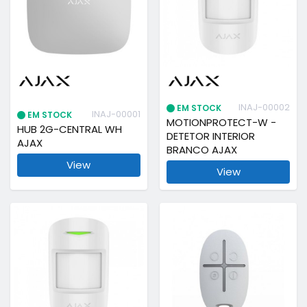
INAJ-00002
EM STOCK
INAJ-00001
EM STOCK
MOTIONPROTECT-W -
HUB 2G-CENTRAL WH
DETETOR INTERIOR
AJAX
BRANCO AJAX
View
View