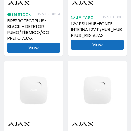
INAJ-00059
EM STOCK
INAJ-00061
LIMITADO
FIREPROTECTPLUS-
12V PSU HUB-FONTE
BLACK - DETETOR
INTERNA 12V P/HUB_HUB
FUMO/TÉRMICO/CO
PLUS_REX AJAX
PRETO AJAX
View
View