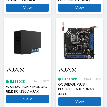
View
View
INAJ-00013
EM STOCK
INAJ-00012
EM STOCK
OCBRIDGE PLUS -
WALLSWITCH - MODULO
RECEPTORA 8 ZONAS
RELÉ 110-230V AJAX
AJAX
View
View