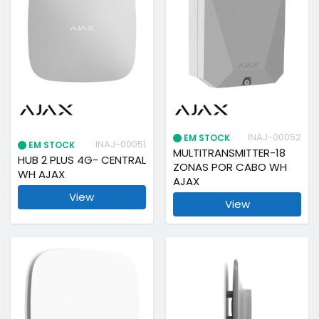
INAJ-00052
EM STOCK
INAJ-00051
EM STOCK
MULTITRANSMITTER-18
HUB 2 PLUS 4G- CENTRAL
ZONAS POR CABO WH
WH AJAX
AJAX
View
View