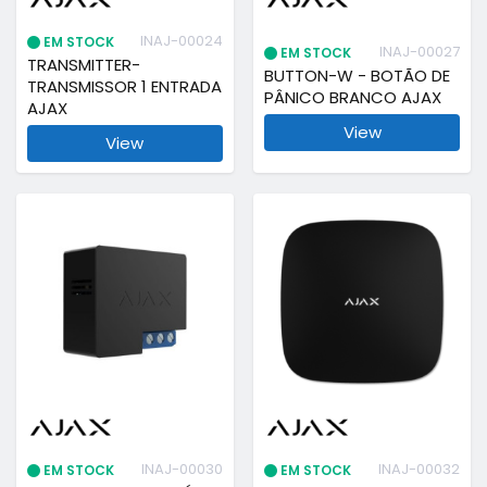
INAJ-00024
EM STOCK
INAJ-00027
EM STOCK
TRANSMITTER-
BUTTON-W - BOTÃO DE
TRANSMISSOR 1 ENTRADA
PÂNICO BRANCO AJAX
AJAX
View
View
INAJ-00030
INAJ-00032
EM STOCK
EM STOCK