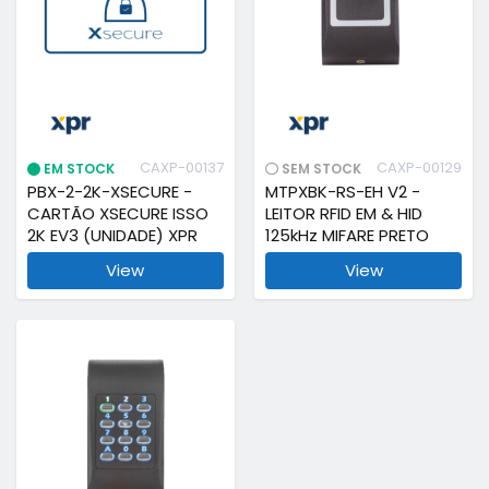
CAXP-00137
CAXP-00129
EM STOCK
SEM STOCK
PBX-2-2K-XSECURE -
MTPXBK-RS-EH V2 -
CARTÃO XSECURE ISSO
LEITOR RFID EM & HID
2K EV3 (UNIDADE) XPR
125kHz MIFARE PRETO
View
View