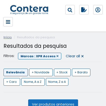
Início
Resultados da pesquisa
Resultados da pesquisa
Filtros:
Clear all
Marcas : XPR Access
Relevância
+ Novidade
+ Stock
+ Barato
+ Caro
Nome, A a Z
Nome, Z a A
Ver produtos anteriores