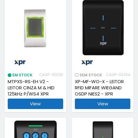
CAXP-00130
CAXP-00134
EM STOCK
SEM STOCK
MTPXS-RS-EH V2 -
XP-MF-WO-X - LEITOR
LEITOR CINZA M & HID
RFID MIFARE WIEGAND
125kHz P/WS4 XPR
OSDP NIES2 - XPR
View
View