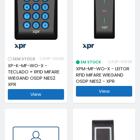
CAXP-00135
SEM STOCK
CAXP-00136
EM STOCK
XP-K-MF-WO-X -
XPM-MF-WO-X - LEITOR
TECLADO + RFID MIFARE
RFID MIFARE WIEGAND
WIEGAND OSDP NIES2
OSDP NIES2 - XPR
XPR
View
View