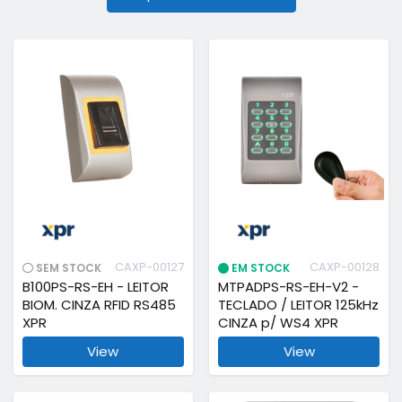
CAXP-00127
CAXP-00128
SEM STOCK
EM STOCK
B100PS-RS-EH - LEITOR
MTPADPS-RS-EH-V2 -
BIOM. CINZA RFID RS485
TECLADO / LEITOR 125kHz
XPR
CINZA p/ WS4 XPR
View
View