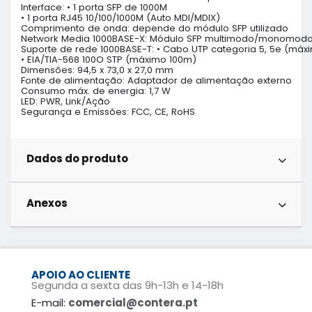
Interface: • 1 porta SFP de 1000M

• 1 porta RJ45 10/100/1000M (Auto MDI/MDIX)

Comprimento de onda: depende do módulo SFP utilizado

Network Media 1000BASE-X: Módulo SFP multimodo/monomodo
Suporte de rede 1000BASE-T: • Cabo UTP categoria 5, 5e (máxi
• EIA/TIA-568 100O STP (máximo 100m)

Dimensões: 94,5 x 73,0 x 27,0 mm

Fonte de alimentação: Adaptador de alimentação externo

Consumo máx. de energia: 1,7 W

LED: PWR, Link/Ação

Segurança e Emissões: FCC, CE, RoHS
Dados do produto
Anexos
APOIO AO CLIENTE
Segunda a sexta das 9h-13h e 14-18h
E-mail:
comercial@contera.pt