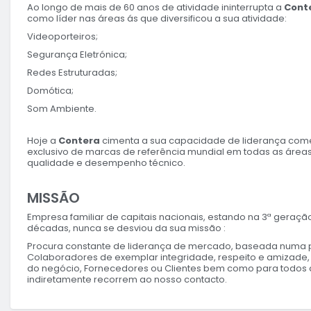
Ao longo de mais de 60 anos de atividade ininterrupta a
Cont
como líder nas áreas ás que diversificou a sua atividade:
Videoporteiros;
Segurança Eletrónica;
Redes Estruturadas;
Domótica;
Som Ambiente.
Hoje a
Contera
cimenta a sua capacidade de liderança comer
exclusivo de marcas de referência mundial em todas as áreas
qualidade e desempenho técnico.
MISSÃO
Empresa familiar de capitais nacionais, estando na 3ª geração
décadas, nunca se desviou da sua missão :
Procura constante de liderança de mercado, baseada numa p
Colaboradores de exemplar integridade, respeito e amizade
do negócio, Fornecedores ou Clientes bem como para todos 
indiretamente recorrem ao nosso contacto.