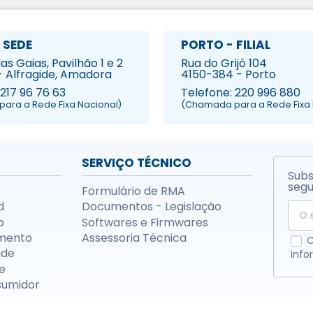
 SEDE
PORTO - FILIAL
s Gaias, Pavilhão 1 e 2
Rua do Grijó 104
- Alfragide, Amadora
4150-384 - Porto
 217 96 76 63
Telefone: 220 996 880
ara a Rede Fixa Nacional)
(Chamada para a Rede Fixa 
SERVIÇO TÉCNICO
Subs
segu
Formulário de RMA
d
Documentos - Legislação
o
Softwares e Firmwares
mento
Assessoria Técnica
C
ade
info
e
sumidor