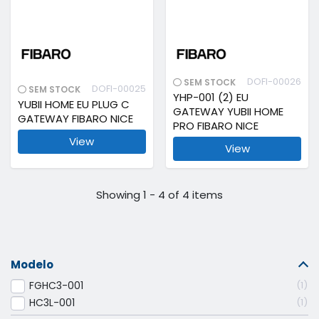
DOFI-00026
SEM STOCK
DOFI-00025
SEM STOCK
YHP-001 (2) EU
YUBII HOME EU PLUG C
GATEWAY YUBII HOME
GATEWAY FIBARO NICE
PRO FIBARO NICE
View
View
Showing 1 - 4 of 4 items
Modelo
FGHC3-001
1
HC3L-001
1