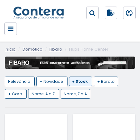
Início
Domótica
Fibaro
Hubs Home Center
Relevância
+ Novidade
+ Stock
+ Barato
+ Caro
Nome, A a Z
Nome, Z a A