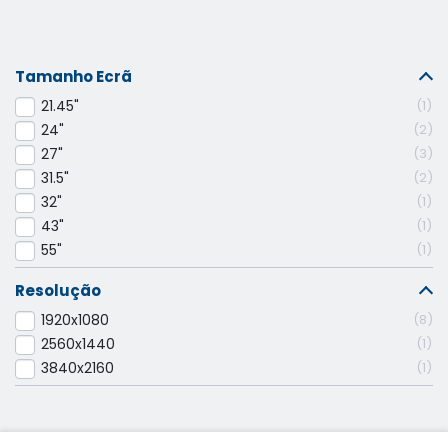
Tamanho Ecrã
21.45"
1
24"
2
27"
3
31.5"
2
32"
1
43"
1
55"
1
Resolução
1920x1080
8
2560x1440
1
3840x2160
1