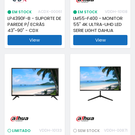
ACDX-00061
VDDH-10108
EM STOCK
EM STOCK
LP4390F-B - SUPORTE DE
LM55-F400 - MONITOR
PAREDE P/ ECRÃS
55" 4K ULTRA-UHD LED
43"~90" - CDX
SERIE LIGHT DAHUA
View
View
VDDH-10133
VDDH-00871
LIMITADO
SEM STOCK