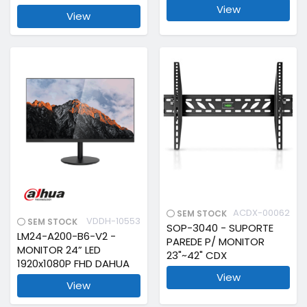
View
View
ACDX-00062
SEM STOCK
VDDH-10553
SEM STOCK
SOP-3040 - SUPORTE
LM24-A200-B6-V2 -
PAREDE P/ MONITOR
MONITOR 24” LED
23"~42" CDX
1920x1080P FHD DAHUA
View
View