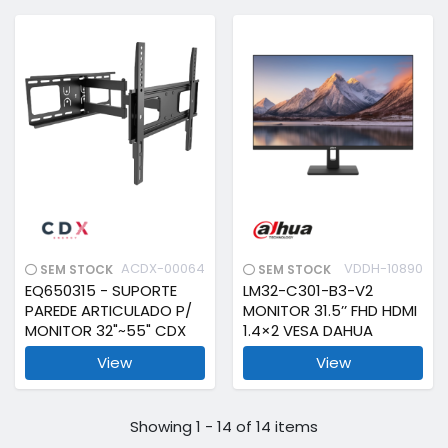
ACDX-00064
VDDH-10890
SEM STOCK
SEM STOCK
EQ650315 - SUPORTE
LM32-C301-B3-V2
PAREDE ARTICULADO P/
MONITOR 31.5’’ FHD HDMI
MONITOR 32"~55" CDX
1.4×2 VESA DAHUA
View
View
Showing 1 - 14 of 14 items