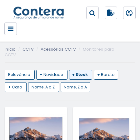
Início
CCTV
Acessórios CCTV
Monitores para
CCTV
Relevância
+ Novidade
+ Stock
+ Barato
+ Caro
Nome, A a Z
Nome, Z a A