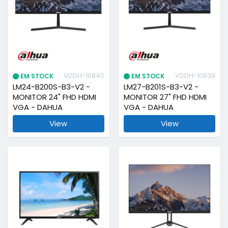
VDDH-10840
VDDH-10839
EM STOCK
EM STOCK
LM24-B200S-B3-V2 -
LM27-B201S-B3-V2 -
MONITOR 24" FHD HDMI
MONITOR 27" FHD HDMI
VGA - DAHUA
VGA - DAHUA
View
View