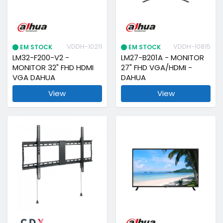
VDDH-10211
VDDH-10815
EM STOCK
EM STOCK
LM32-F200-V2 -
LM27-B201A - MONITOR
MONITOR 32" FHD HDMI
27" FHD VGA/HDMI -
VGA DAHUA
DAHUA
View
View