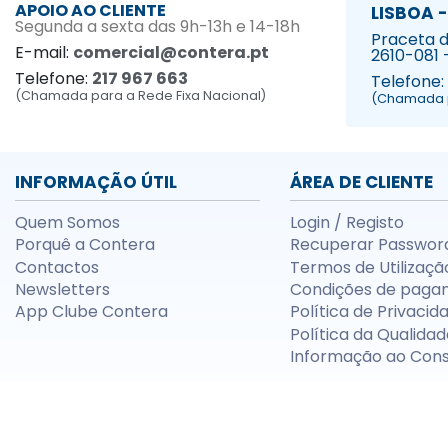
APOIO AO CLIENTE
LISBOA -
Segunda a sexta das 9h-13h e 14-18h
Praceta da
E-mail:
comercial@contera.pt
2610-081 
Telefone:
217 967 663
Telefone:
(Chamada para a Rede Fixa Nacional)
(Chamada p
INFORMAÇÃO ÚTIL
ÁREA DE CLIENTE
Quem Somos
Login / Registo
Porquê a Contera
Recuperar Passwor
Contactos
Termos de Utilizaçã
Newsletters
Condições de paga
App Clube Contera
Política de Privacid
Política da Qualidad
Informação ao Con