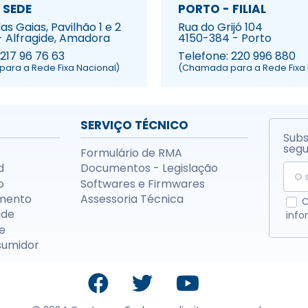
 SEDE
PORTO - FILIAL
s Gaias, Pavilhão 1 e 2
Rua do Grijó 104
- Alfragide, Amadora
4150-384 - Porto
 217 96 76 63
Telefone: 220 996 880
ara a Rede Fixa Nacional)
(Chamada para a Rede Fixa 
SERVIÇO TÉCNICO
Subs
segu
Formulário de RMA
d
Documentos - Legislação
o
Softwares e Firmwares
mento
Assessoria Técnica
C
ade
info
e
sumidor