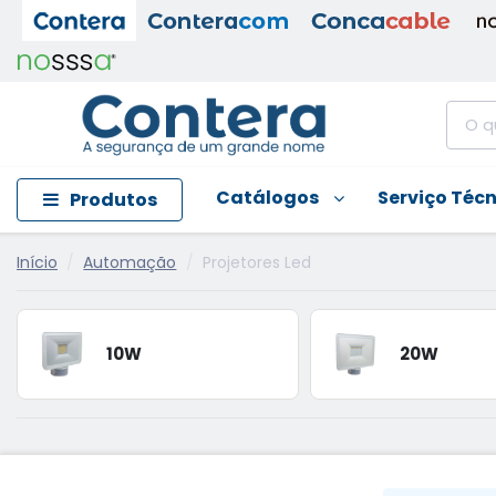
Catálogos
Serviço Téc
Produtos
Início
Automação
Projetores Led
10W
20W