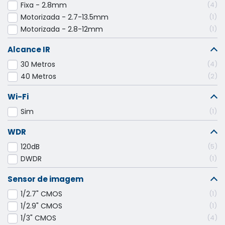
Fixa - 2.8mm
4
Motorizada - 2.7-13.5mm
1
Motorizada - 2.8-12mm
1
Alcance IR
30 Metros
4
40 Metros
2
Wi-Fi
Sim
1
WDR
120dB
5
DWDR
1
Sensor de imagem
1/2.7" CMOS
1
1/2.9" CMOS
1
1/3" CMOS
4