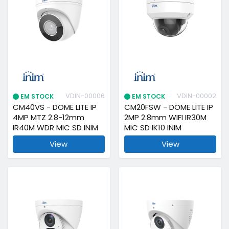
VDIN-00006
VDIN-00002
EM STOCK
EM STOCK
CM40VS - DOME LITE IP
CM20FSW - DOME LITE IP
4MP MTZ 2.8-12mm
2MP 2.8mm WIFI IR30M
IR40M WDR MIC SD INIM
MIC SD IK10 INIM
View
View