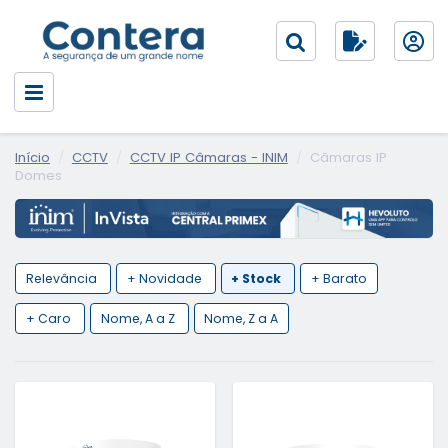
Início
CCTV
CCTV IP Câmaras - INIM
Câmaras IP
Domes
Relevância
+ Novidade
+ Stock
+ Barato
+ Caro
Nome, A a Z
Nome, Z a A