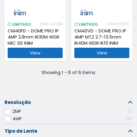
VDIN-00008
VDIN-00012
LIMITADO
LIMITADO
CM40FD - DOME PRO IP
CM40VD - DOME PRO IP
4MP 2.8mm IR30M WDR
4MP MTZ 2.7-13.5mm
MIC SD INIM
IR40M WDR IK10 INIM
View
View
Showing 1 - 6 of 6 items
Resolução
2MP
1
4MP
5
Tipo de Lente