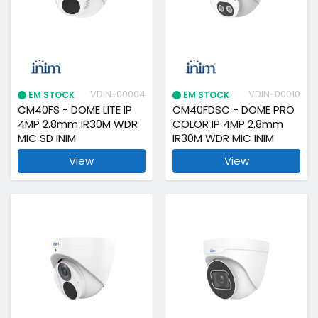
VDIN-00004
VDIN-00010
EM STOCK
EM STOCK
CM40FS - DOME LITE IP
CM40FDSC - DOME PRO
4MP 2.8mm IR30M WDR
COLOR IP 4MP 2.8mm
MIC SD INIM
IR30M WDR MIC INIM
View
View