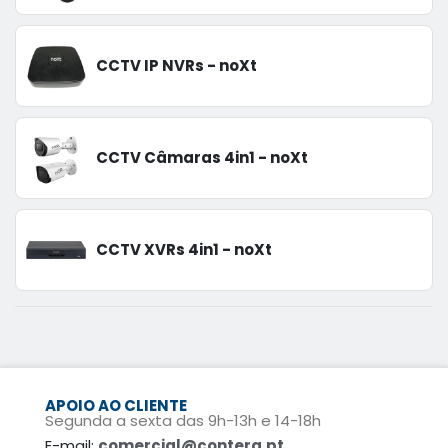
CCTV IP NVRs - noXt
CCTV Câmaras 4in1 - noXt
CCTV XVRs 4in1 - noXt
APOIO AO CLIENTE
Segunda a sexta das 9h-13h e 14-18h
E-mail:
comercial@contera.pt