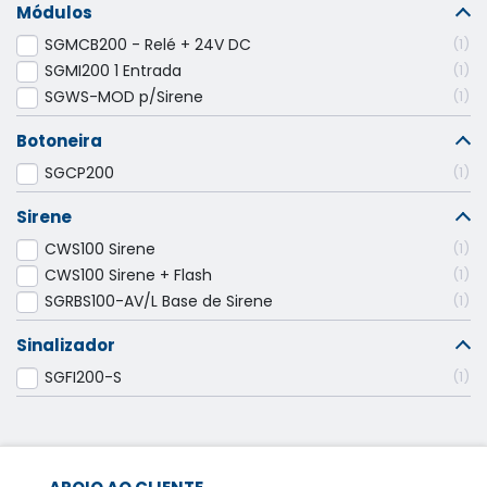
Módulos
SGMCB200 - Relé + 24V DC
1
SGMI200 1 Entrada
1
SGWS-MOD p/Sirene
1
Botoneira
SGCP200
1
Sirene
CWS100 Sirene
1
CWS100 Sirene + Flash
1
SGRBS100-AV/L Base de Sirene
1
Sinalizador
SGFI200-S
1