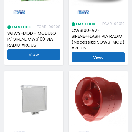
FGAR-00010
EM STOCK
FGAR-00008
EM STOCK
CWS100-AV-
SGWS-MOD - MODULO
SIRENE+FLASH VIA RADIO
P/ SIRENE CWS100 VIA
(Necessita SGWS-MOD)
RADIO ARGUS
ARGUS
View
View