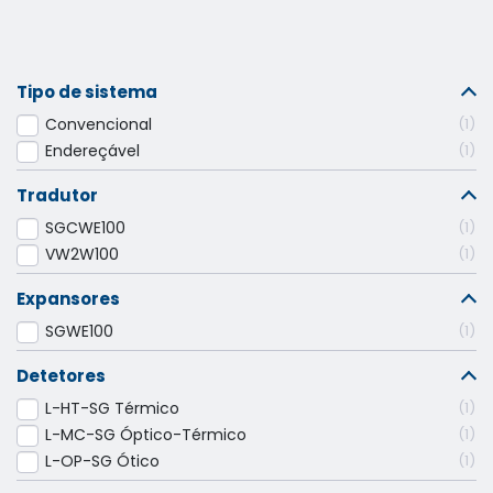
Tipo de sistema
Convencional
1
Endereçável
1
Tradutor
SGCWE100
1
VW2W100
1
Expansores
SGWE100
1
Detetores
L-HT-SG Térmico
1
L-MC-SG Óptico-Térmico
1
L-OP-SG Ótico
1