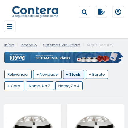
Início
Incêndio
Sistemas Via-Rádio
Argus Security
Relevância
+ Novidade
+ Stock
+ Barato
+ Caro
Nome, A a Z
Nome, Z a A