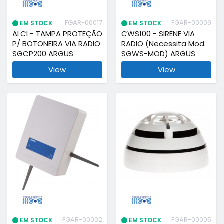
FGAR-00017
FGAR-00009
EM STOCK
EM STOCK
ALCI - TAMPA PROTEÇÃO
CWS100 - SIRENE VIA
P/ BOTONEIRA VIA RADIO
RADIO (Necessita Mod.
SGCP200 ARGUS
SGWS-MOD) ARGUS
View
View
FGAR-00002
FGAR-00005
EM STOCK
EM STOCK