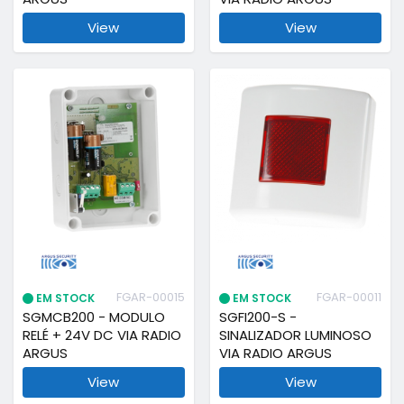
View
View
FGAR-00015
FGAR-00011
EM STOCK
EM STOCK
SGMCB200 - MODULO
SGFI200-S -
RELÉ + 24V DC VIA RADIO
SINALIZADOR LUMINOSO
ARGUS
VIA RADIO ARGUS
View
View