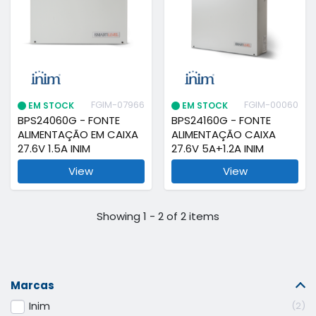
FGIM-07966
FGIM-00060
EM STOCK
EM STOCK
BPS24060G - FONTE
BPS24160G - FONTE
ALIMENTAÇÃO EM CAIXA
ALIMENTAÇÃO CAIXA
27.6V 1.5A INIM
27.6V 5A+1.2A INIM
View
View
Showing 1 - 2 of 2 items
Marcas
Inim
2