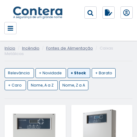
Início
Incêndio
Fontes de Alimentação
Caixas
Metálicas
Relevância
+ Novidade
+ Stock
+ Barato
+ Caro
Nome, A a Z
Nome, Z a A