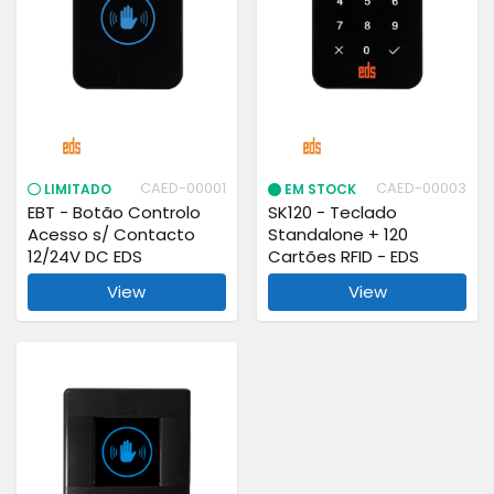
CAED-00001
CAED-00003
LIMITADO
EM STOCK
EBT - Botão Controlo
SK120 - Teclado
Acesso s/ Contacto
Standalone + 120
12/24V DC EDS
Cartões RFID - EDS
View
View