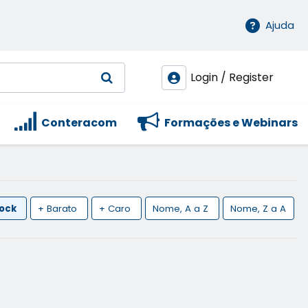
Ajuda
Login / Register
Conteracom
Formações e Webinars
tock
+ Barato
+ Caro
Nome, A a Z
Nome, Z a A