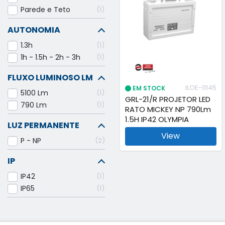
Parede e Teto
1
AUTONOMIA
1.3h
1
1h - 1.5h - 2h - 3h
1
FLUXO LUMINOSO LM
ILOE-11145
EM STOCK
5100 Lm
1
GRL-21/R PROJETOR LED
790 Lm
1
RATO MICKEY NP 790Lm
1.5H IP42 OLYMPIA
LUZ PERMANENTE
View
P - NP
2
IP
IP42
1
IP65
1