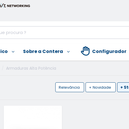
nico
Sobre a Contera
Configurador
Armaduras Alta Potência
Relevância
+ Novidade
+ S