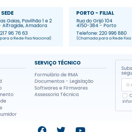
 SEDE
PORTO - FILIAL
s Gaias, Pavilhão 1 e 2
Rua do Grijó 104
- Alfragide, Amadora
4150-384 - Porto
 217 96 76 63
Telefone: 220 996 880
ara a Rede Fixa Nacional)
(Chamada para a Rede Fixa 
SERVIÇO TÉCNICO
Subs
segu
Formulário de RMA
d
Documentos - Legislação
o
Softwares e Firmwares
mento
Assessoria Técnica
C
ade
info
e
sumidor