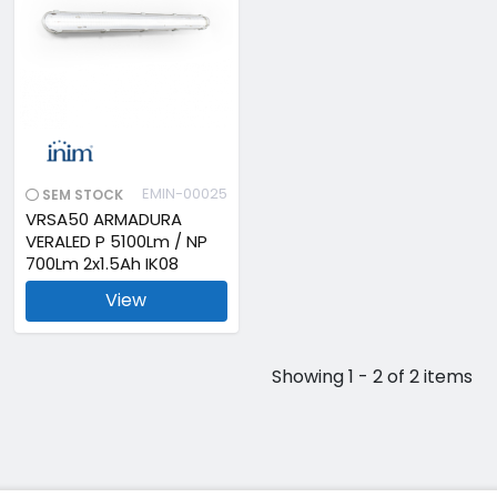
EMIN-00025
SEM STOCK
VRSA50 ARMADURA
VERALED P 5100Lm / NP
700Lm 2x1.5Ah IK08
View
Showing 1 - 2 of 2 items