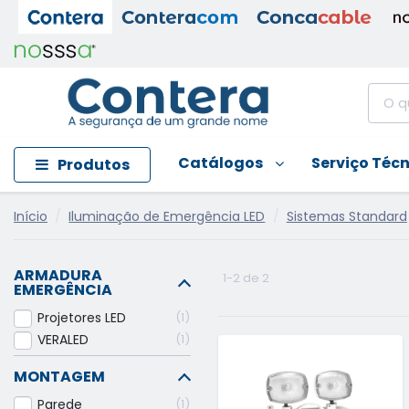
Catálogos
Serviço Téc
Produtos
Início
Iluminação de Emergência LED
Sistemas Standard
ARMADURA
1-2 de 2
EMERGÊNCIA
Projetores LED
1
VERALED
1
MONTAGEM
Parede
1