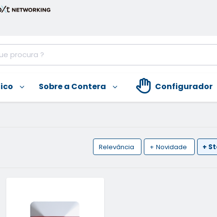
nico
Sobre a Contera
Configurador
Relevância
+ Novidade
+ S