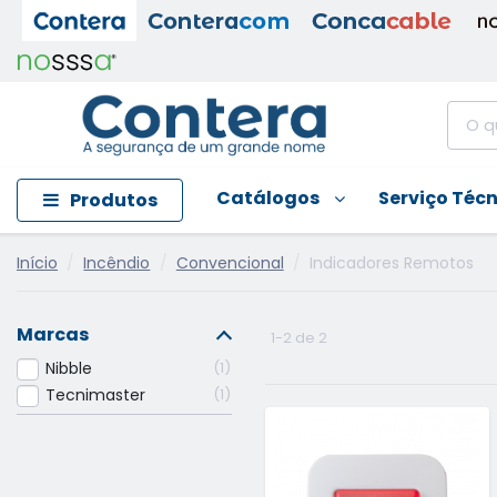
Catálogos
Serviço Téc
Produtos
Início
Incêndio
Convencional
Indicadores Remotos
Marcas
1-2 de 2
Nibble
1
Tecnimaster
1