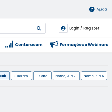
Ajuda
Login / Register
Conteracom
Formações e Webinars
tock
+ Barato
+ Caro
Nome, A a Z
Nome, Z a A