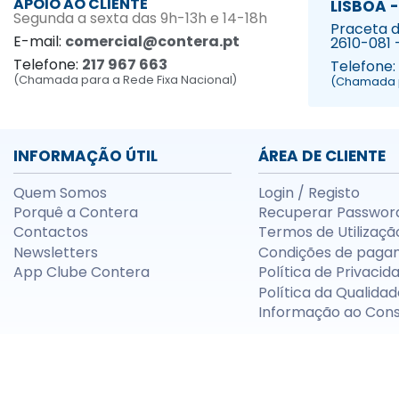
APOIO AO CLIENTE
LISBOA -
Segunda a sexta das 9h-13h e 14-18h
Praceta da
E-mail:
comercial@contera.pt
2610-081 
Telefone:
217 967 663
Telefone:
(Chamada para a Rede Fixa Nacional)
(Chamada p
INFORMAÇÃO ÚTIL
ÁREA DE CLIENTE
Quem Somos
Login / Registo
Porquê a Contera
Recuperar Passwor
Contactos
Termos de Utilizaçã
Newsletters
Condições de paga
App Clube Contera
Política de Privacid
Política da Qualidad
Informação ao Con