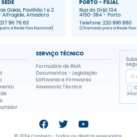
 SEDE
PORTO - FILIAL
s Gaias, Pavilhão 1 e 2
Rua do Grijó 104
- Alfragide, Amadora
4150-384 - Porto
 217 96 76 63
Telefone: 220 996 880
ara a Rede Fixa Nacional)
(Chamada para a Rede Fixa 
SERVIÇO TÉCNICO
Subs
segu
Formulário de RMA
d
Documentos - Legislação
o
Softwares e Firmwares
mento
Assessoria Técnica
C
ade
info
e
sumidor
© 2024 Contera - Todos os direitos reservados.