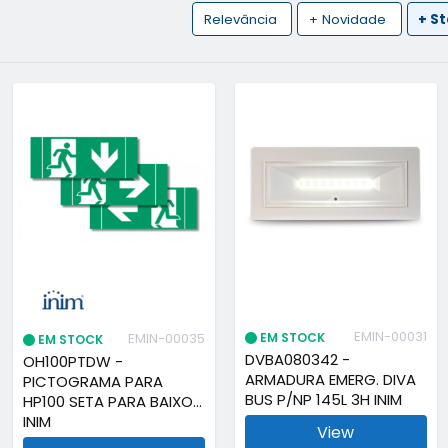
Relevância
+ Novidade
+ S
EMIN-00031
EM STOCK
EMIN-00035
EM STOCK
DVBA080342 -
OH100PTDW -
ARMADURA EMERG. DIVA
PICTOGRAMA PARA
BUS P/NP 145L 3H INIM
HP100 SETA PARA BAIXO -
INIM
View