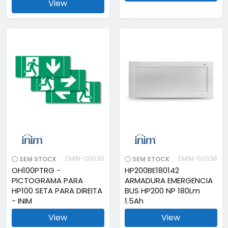
View
EMIN-00036
EMIN-00038
SEM STOCK
SEM STOCK
OH100PTRG -
HP200BE180142
PICTOGRAMA PARA
ARMADURA EMERGENCIA
HP100 SETA PARA DIREITA
BUS HP200 NP 180Lm
- INIM
1.5Ah
View
View