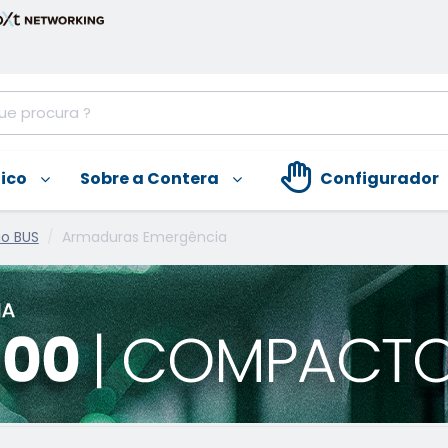
nico
Sobre a Contera
Configurador
ão BUS
Armaduras Emergência