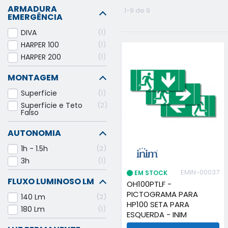
ARMADURA
1-9 de 9
EMERGÊNCIA
DIVA
1
HARPER 100
1
HARPER 200
1
MONTAGEM
Superfície
1
Superfície e Teto
2
Falso
AUTONOMIA
1h - 1.5h
2
3h
1
EMIN-00037
EM STOCK
FLUXO LUMINOSO LM
OH100PTLF -
PICTOGRAMA PARA
140 Lm
2
HP100 SETA PARA
180 Lm
1
ESQUERDA - INIM