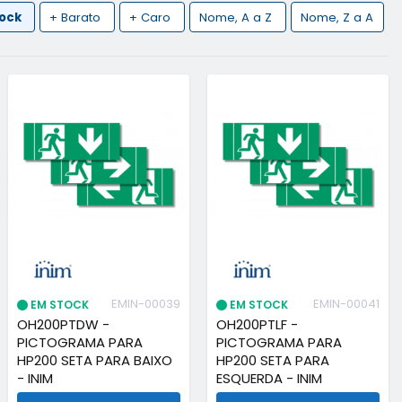
tock
+ Barato
+ Caro
Nome, A a Z
Nome, Z a A
EMIN-00039
EMIN-00041
EM STOCK
EM STOCK
OH200PTDW -
OH200PTLF -
PICTOGRAMA PARA
PICTOGRAMA PARA
HP200 SETA PARA BAIXO
HP200 SETA PARA
- INIM
ESQUERDA - INIM