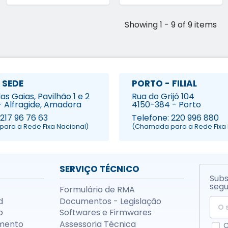
Showing 1 - 9 of 9 items
 SEDE
PORTO - FILIAL
s Gaias, Pavilhão 1 e 2
Rua do Grijó 104
- Alfragide, Amadora
4150-384 - Porto
 217 96 76 63
Telefone: 220 996 880
ara a Rede Fixa Nacional)
(Chamada para a Rede Fixa 
SERVIÇO TÉCNICO
Subs
segu
Formulário de RMA
d
Documentos - Legislação
o
Softwares e Firmwares
mento
Assessoria Técnica
C