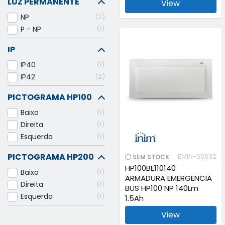
LUZ PERMANENTE
View
NP
2
P - NP
1
IP
IP40
1
IP42
2
PICTOGRAMA HP100
Baixo
1
Direita
1
Esquerda
1
PICTOGRAMA HP200
EMIN-00032
SEM STOCK
HP100BE110140
Baixo
1
ARMADURA EMERGENCIA
Direita
1
BUS HP100 NP 140Lm
Esquerda
1
1.5Ah
View