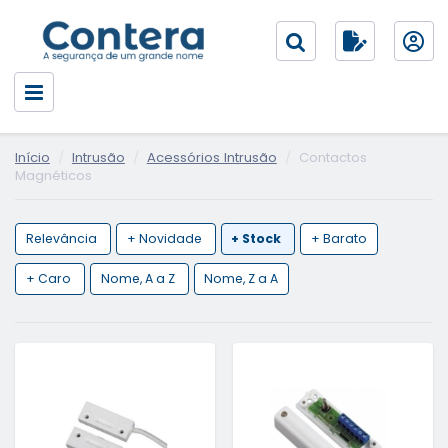
Início
Intrusão
Acessórios Intrusão
Contactos
Magnéticos
Relevância
+ Novidade
+ Stock
+ Barato
+ Caro
Nome, A a Z
Nome, Z a A