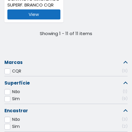
SUPERF. BRANCO CQR
View
Showing 1 - 11 of 11 items
Marcas
CQR
11
Superfície
Não
1
Sim
9
Encastrar
Não
3
Sim
2