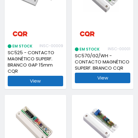
INSC-00009
EM STOCK
INSC-00001
EM STOCK
SC525 - CONTACTO
SC570/G2/WH -
MAGNÉTICO SUPERF.
CONTACTO MAGNÉTICO
BRANCO GAP 15mm
SUPERF. BRANCO CQR
CQR
View
View