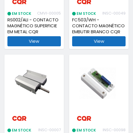
CMVI-00005
INSC-00049
EM STOCK
EM STOCK
RS002/ALI - CONTACTO
FC503/WH -
MAGNÉTICO SUPERFICIE
CONTACTO MAGNÉTICO
EM METAL CQR
EMBUTIR BRANCO CQR
View
View
INSC-00007
INSC-00098
EM STOCK
EM STOCK