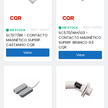
INSC-00032
EM STOCK
INSC-00047
EM STOCK
SC570/WH/G3 -
SC517/BR - CONTACTO
CONTACTO MAGNÉTICO
MAGNÉTICO SUPERF.
SUPERF. BRANCO G3
CASTANHO CQR
CQR
View
View