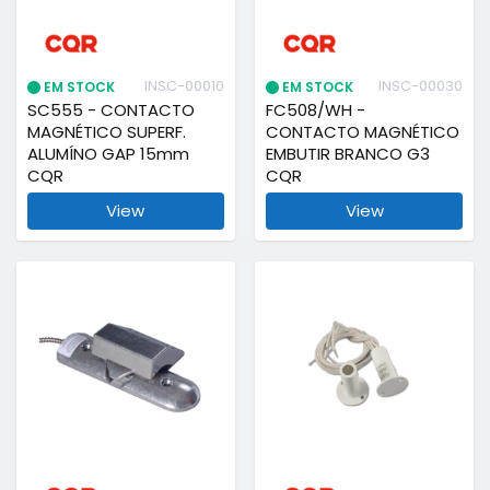
INSC-00010
INSC-00030
EM STOCK
EM STOCK
SC555 - CONTACTO
FC508/WH -
MAGNÉTICO SUPERF.
CONTACTO MAGNÉTICO
ALUMÍNO GAP 15mm
EMBUTIR BRANCO G3
CQR
CQR
View
View