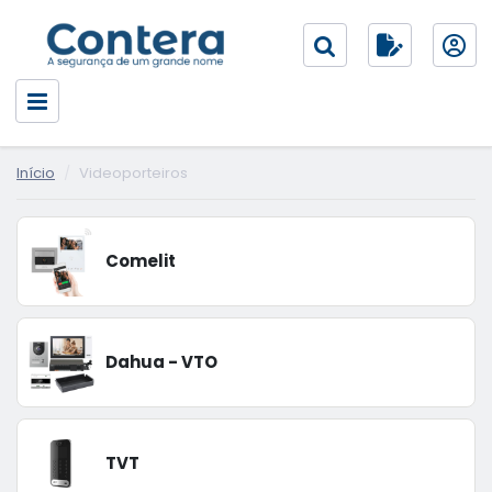
Início
Videoporteiros
Comelit
Dahua - VTO
TVT