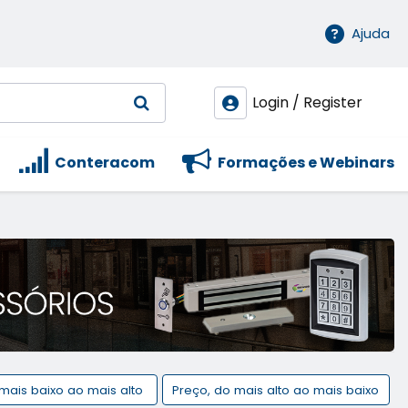
Ajuda
Login / Register
Conteracom
Formações e Webinars
 mais baixo ao mais alto
Preço, do mais alto ao mais baixo