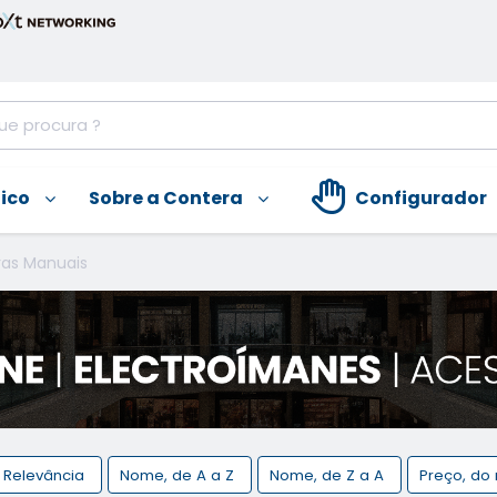
nico
Sobre a Contera
Configurador
ras Manuais
Relevância
Nome, de A a Z
Nome, de Z a A
Preço, do