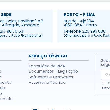
 SEDE
PORTO - FILIAL
s Gaias, Pavilhão 1 e 2
Rua do Grijó 104
- Alfragide, Amadora
4150-384 - Porto
 217 96 76 63
Telefone: 220 996 880
ara a Rede Fixa Nacional)
(Chamada para a Rede Fixa 
SERVIÇO TÉCNICO
Subs
segu
Formulário de RMA
d
Documentos - Legislação
o
Softwares e Firmwares
mento
Assessoria Técnica
C
ade
info
e
sumidor