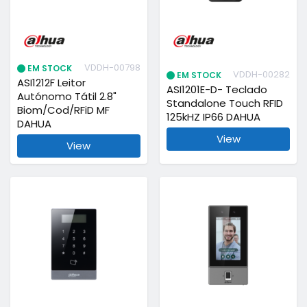
VDDH-00798
EM STOCK
VDDH-00282
EM STOCK
ASI1212F Leitor
ASI1201E-D- Teclado
Autónomo Tátil 2.8"
Standalone Touch RFID
Biom/Cod/RFiD MF
125kHZ IP66 DAHUA
DAHUA
View
View