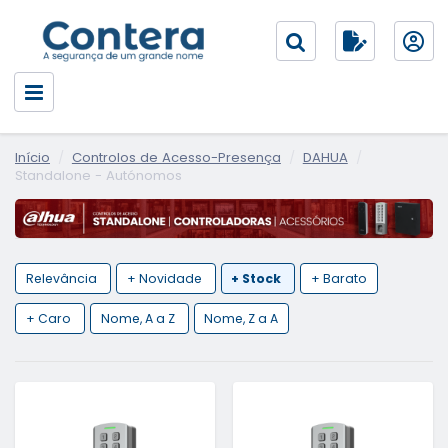
Início
Controlos de Acesso-Presença
DAHUA
Standalone - Autónomos
Relevância
+ Novidade
+ Stock
+ Barato
+ Caro
Nome, A a Z
Nome, Z a A