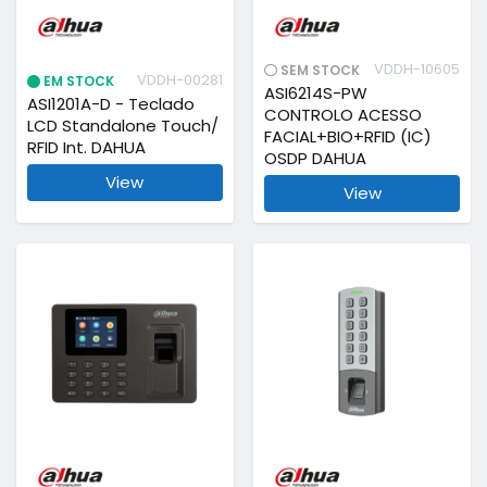
VDDH-10605
SEM STOCK
VDDH-00281
EM STOCK
ASI6214S-PW
ASI1201A-D - Teclado
CONTROLO ACESSO
LCD Standalone Touch/
FACIAL+BIO+RFID (IC)
RFID Int. DAHUA
OSDP DAHUA
View
View