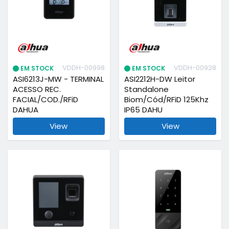
VDDH-00998
VDDH-00928
EM STOCK
EM STOCK
ASI6213J-MW - TERMINAL
ASI2212H-DW Leitor
ACESSO REC.
Standalone
FACIAL/COD./RFiD
Biom/Cód/RFiD 125Khz
DAHUA
IP65 DAHU
View
View