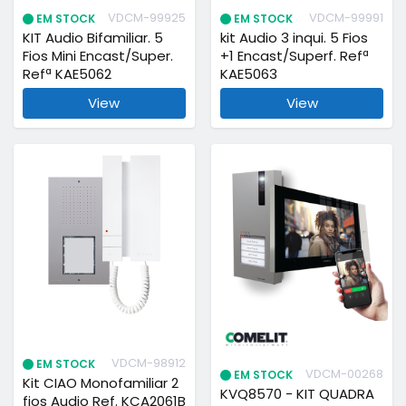
VDCM-99925
VDCM-99991
EM STOCK
EM STOCK
KIT Audio Bifamiliar. 5
kit Audio 3 inqui. 5 Fios
Fios Mini Encast/Super.
+1 Encast/Superf. Refª
Refª KAE5062
KAE5063
View
View
VDCM-98912
EM STOCK
VDCM-00268
EM STOCK
Kit CIAO Monofamiliar 2
KVQ8570 - KIT QUADRA
fios Audio Ref. KCA2061B