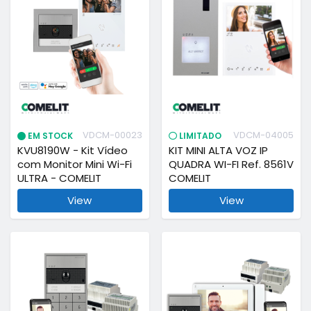
VDCM-00023
VDCM-04005
EM STOCK
LIMITADO
KVU8190W - Kit Vídeo
KIT MINI ALTA VOZ IP
com Monitor Mini Wi-Fi
QUADRA WI-FI Ref. 8561V
ULTRA - COMELIT
COMELIT
View
View