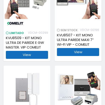
VDCM-00196
SEM STOCK
VDCM-00299
LIMITADO
KVU8507 - KIT MONO
KVU8509 - KIT MONO
ULTRA PAREDE MAXI 7”
ULTRA DE PAREDE E GW
WI-FI VIP - COMELIT
MASTER. VIP COMELIT
View
View