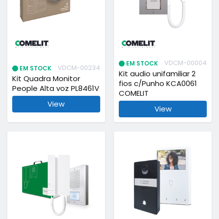
VDCM-00004
EM STOCK
VDCM-00234
EM STOCK
Kit audio unifamiliar 2
Kit Quadra Monitor
fios c/Punho KCA0061
People Alta voz PL8461V
COMELIT
View
View