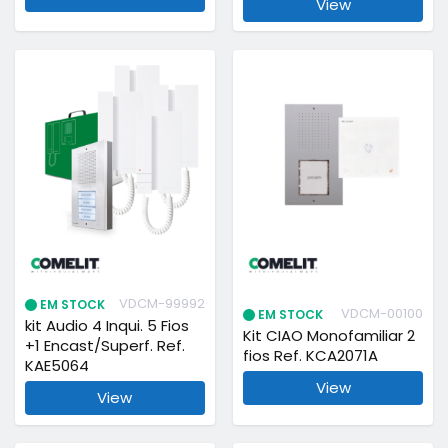
View
VDCM-99992
EM STOCK
VDCM-00100
EM STOCK
kit Audio 4 Inqui. 5 Fios
Kit CIAO Monofamiliar 2
+1 Encast/Superf. Ref.
fios Ref. KCA2071A
KAE5064
View
View