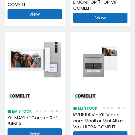
E MONITOR 7TOP VIP -
COMELIT
COMELIT
View
View
VDCM-00021
EM STOCK
VDCM-99900
EM STOCK
KVU8190V - Kit Vídeo
Kit MAXI 7" Cores - Ref.
com Monitor Mini Alta-
8461 X
Voz ULTRA COMELIT
View