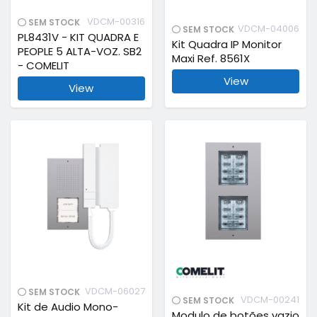
VDCM-00316
SEM STOCK
VDCM-04006
SEM STOCK
PL8431V - KIT QUADRA E
Kit Quadra IP Monitor
PEOPLE 5 ALTA-VOZ. SB2
Maxi Ref. 8561X
- COMELIT
View
View
VDCM-06027
SEM STOCK
VDCM-00241
SEM STOCK
Kit de Audio Mono-
Modulo de botões vazio