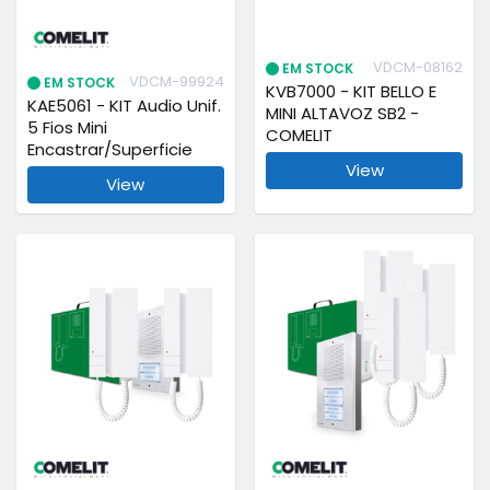
VDCM-08162
EM STOCK
VDCM-99924
EM STOCK
KVB7000 - KIT BELLO E
KAE5061 - KIT Audio Unif.
MINI ALTAVOZ SB2 -
5 Fios Mini
COMELIT
Encastrar/Superficie
View
View