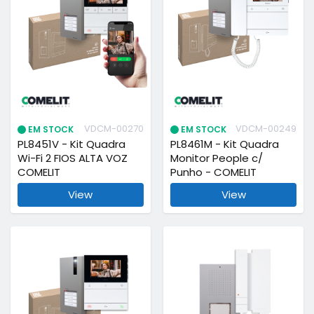
VDCM-00270
VDCM-00249
EM STOCK
EM STOCK
PL8451V - Kit Quadra
PL8461M - Kit Quadra
Wi-Fi 2 FIOS ALTA VOZ
Monitor People c/
COMELIT
Punho - COMELIT
View
View