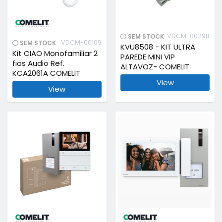
VDCM-00298
SEM STOCK
VDCM-00109
SEM STOCK
KVU8508 - KIT ULTRA
Kit CIAO Monofamiliar 2
PAREDE MINI VIP
fios Audio Ref.
ALTAVOZ- COMELIT
KCA2061A COMELIT
View
View