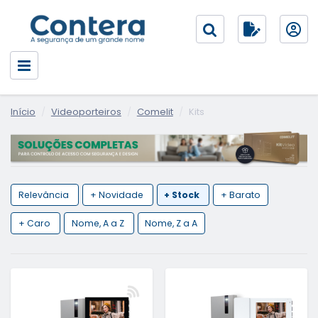
Início
Videoporteiros
Comelit
Kits
Relevância
+ Novidade
+ Stock
+ Barato
+ Caro
Nome, A a Z
Nome, Z a A