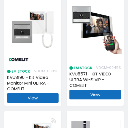
VDCM-00453
EM STOCK
VDCM-00020
EM STOCK
KVU8571 - KIT VÍDEO
KVU8190 - Kit Vídeo
ULTRA WI-FI VIP -
Monitor Mini ULTRA -
COMELIT
COMELIT
View
View