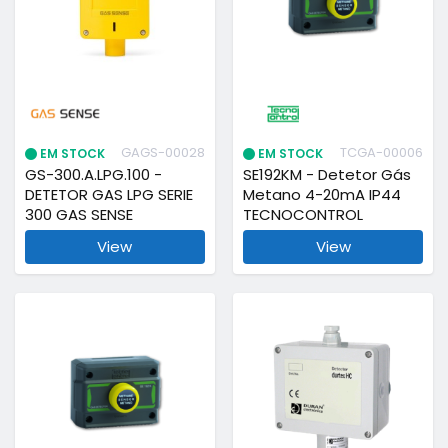
GAGS-00028
TCGA-00006
EM STOCK
EM STOCK
GS-300.A.LPG.100 -
SE192KM - Detetor Gás
DETETOR GAS LPG SERIE
Metano 4-20mA IP44
300 GAS SENSE
TECNOCONTROL
View
View