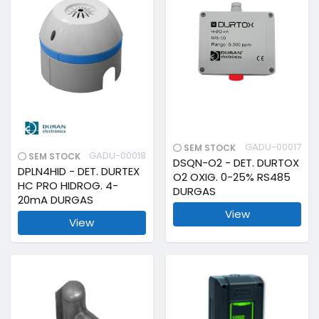
GADU-00017
SEM STOCK
GADU-00018
SEM STOCK
DSQN-O2 - DET. DURTOX
DPLN4HID - DET. DURTEX
O2 OXIG. 0-25% RS485
HC PRO HIDROG. 4-
DURGAS
20mA DURGAS
View
View