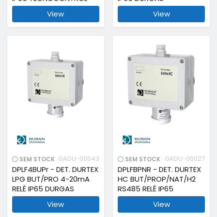
View
View
GADU-00043
GADU-00027
SEM STOCK
SEM STOCK
DPLF4BUPr - DET. DURTEX
DPLFBPNR - DET. DURTEX
LPG BUT/PRO 4-20mA
HC BUT/PROP/NAT/H2
RELÉ IP65 DURGAS
RS485 RELÉ IP65
View
View