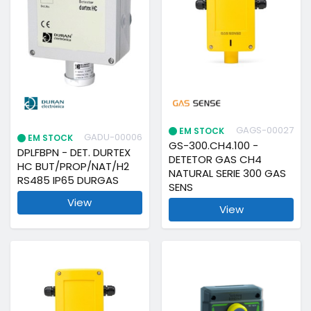
GAGS-00027
EM STOCK
GADU-00006
EM STOCK
GS-300.CH4.100 -
DPLFBPN - DET. DURTEX
DETETOR GAS CH4
HC BUT/PROP/NAT/H2
NATURAL SERIE 300 GAS
RS485 IP65 DURGAS
SENS
View
View