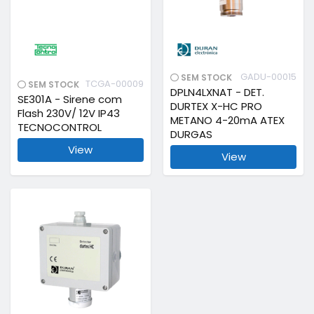
GADU-00015
SEM STOCK
TCGA-00009
SEM STOCK
DPLN4LXNAT - DET.
SE301A - Sirene com
DURTEX X-HC PRO
Flash 230V/ 12V IP43
METANO 4-20mA ATEX
TECNOCONTROL
DURGAS
View
View