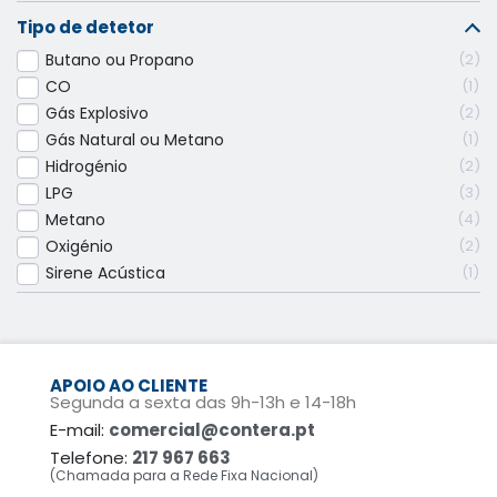
Tipo de detetor
Butano ou Propano
2
CO
1
Gás Explosivo
2
Gás Natural ou Metano
1
Hidrogénio
2
LPG
3
Metano
4
Oxigénio
2
Sirene Acústica
1
APOIO AO CLIENTE
Segunda a sexta das 9h-13h e 14-18h
E-mail:
comercial@contera.pt
Telefone:
217 967 663
(Chamada para a Rede Fixa Nacional)