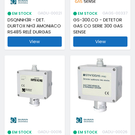
GADU-00021
GAGS-00337
EM STOCK
EM STOCK
DSQNNH3R - DET.
GS-300.CO - DETETOR
DURTOX NH3 AMONIACO
GAS CO SERIE 300 GAS
RS485 RELÉ DURGAS
SENSE
View
View
GADU-00016
GADU-00026
EM STOCK
EM STOCK