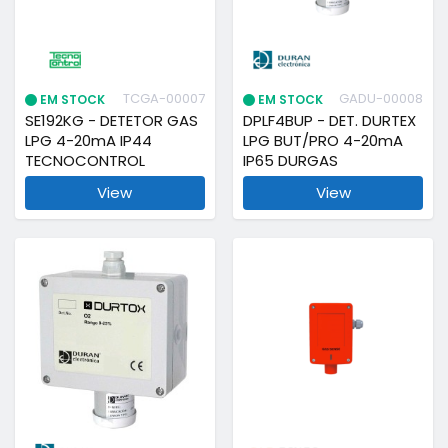
TCGA-00007
GADU-00008
EM STOCK
EM STOCK
SE192KG - DETETOR GAS
DPLF4BUP - DET. DURTEX
LPG 4-20mA IP44
LPG BUT/PRO 4-20mA
TECNOCONTROL
IP65 DURGAS
View
View