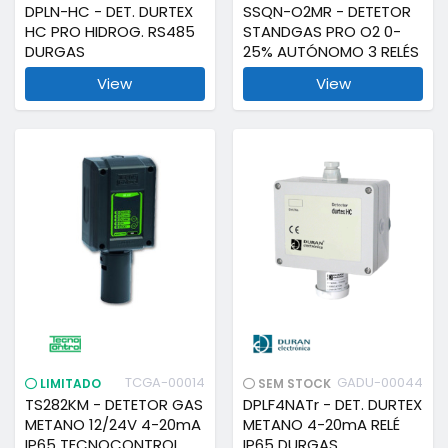
DPLN-HC - DET. DURTEX
SSQN-O2MR - DETETOR
HC PRO HIDROG. RS485
STANDGAS PRO O2 0-
DURGAS
25% AUTÓNOMO 3 RELÉS
View
View
TCGA-00014
GADU-00044
LIMITADO
SEM STOCK
TS282KM - DETETOR GAS
DPLF4NATr - DET. DURTEX
METANO 12/24V 4-20mA
METANO 4-20mA RELÉ
IP65 TECNOCONTROL
IP65 DURGAS