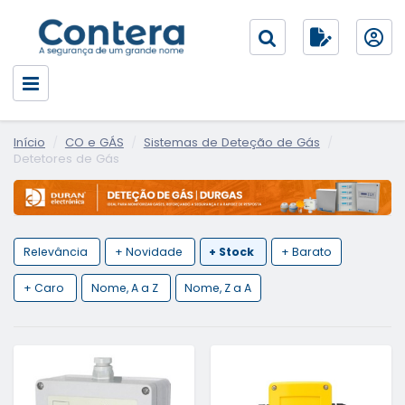
Início
CO e GÁS
Sistemas de Deteção de Gás
Detetores de Gás
Relevância
+ Novidade
+ Stock
+ Barato
+ Caro
Nome, A a Z
Nome, Z a A