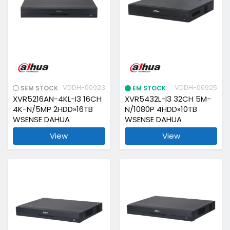
VDDH-00923
VDDH-00925
SEM STOCK
EM STOCK
XVR5216AN-4KL-I3 16CH
XVR5432L-I3 32CH 5M-
4K-N/5MP 2HDD»16TB
N/1080P 4HDD»10TB
WSENSE DAHUA
WSENSE DAHUA
View
View