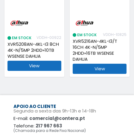
VDDH-10825
EM STOCK
VDDH-00922
EM STOCK
XVR5216AN-4KL-I3/T
XVR5208AN-4KL-I3 8CH
16CH 4K-N/5MP
4K-N/5MP 2HDD»10TB
2HDD»16TB WSENSE
WSENSE DAHUA
DAHUA
View
View
APOIO AO CLIENTE
Segunda a sexta das 9h-13h e 14-18h
E-mail:
comercial@contera.pt
Telefone:
217 967 663
(Chamada para a Rede Fixa Nacional)