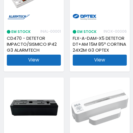
INAL-00001
INOX-00006
EM STOCK
EM STOCK
CD470 - DETETOR
FLX-A-DAM-X5 DETETOR
IMPACTO/SISMICO IP42
DT+AM 15M 85º CORTINA
G3 ALARMTECH
24X2M G3 OPTEX
View
View