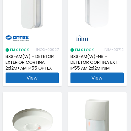
INOX-00027
INIM-00712
EM STOCK
EM STOCK
BXS-AM(W) - DETETOR
BXS-AM(W)-NB -
EXTERIOR CORTINA
DETETOR CORTINA EXT.
2x12M+AM IP55 OPTEX
IP55 AM 2x12M INIM
View
View