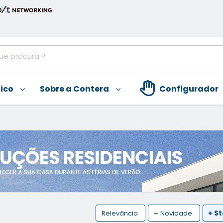
nico
Sobre a Contera
Configurador
Relevância
+ Novidade
+ S