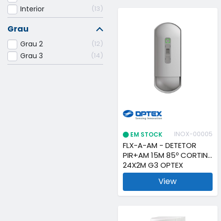
Interior
13
Grau
Grau 2
12
Grau 3
14
INOX-00005
EM STOCK
FLX-A-AM - DETETOR
PIR+AM 15M 85º CORTINA
24X2M G3 OPTEX
View