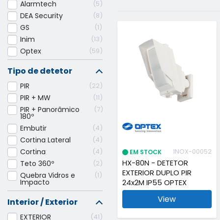
Alarmtech
5
DEA Security
8
GS
1
Inim
13
Optex
59
Tipo de detetor
PIR
22
PIR + MW
11
PIR + Panorâmico
7
180º
Embutir
4
Cortina Lateral
4
INOX-00052
Cortina
4
EM STOCK
HX-80N - DETETOR
Teto 360º
2
EXTERIOR DUPLO PIR
Quebra Vidros e
1
24x2M IP55 OPTEX
Impacto
View
Interior / Exterior
EXTERIOR
41