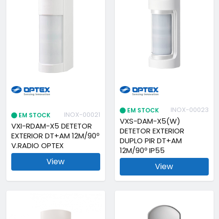
INOX-00023
EM STOCK
INOX-00021
EM STOCK
VXS-DAM-X5(W)
VXI-RDAM-X5 DETETOR
DETETOR EXTERIOR
EXTERIOR DT+AM 12M/90º
DUPLO PIR DT+AM
V.RADIO OPTEX
12M/90º IP55
View
View