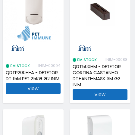
INIM-00088
EM STOCK
INIM-00094
EM STOCK
QDT500HM - DETETOR
QDTP200H-A - DETETOR
CORTINA CASTANHO
DT 15M PET 25KG G2 INIM
DT+ANTI-MASK 3M G2
INIM
View
View