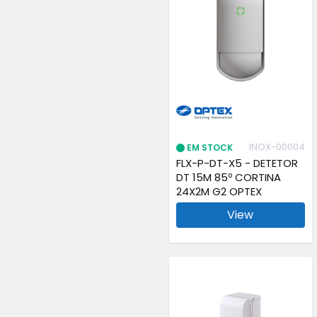
INOX-00004
EM STOCK
FLX-P-DT-X5 - DETETOR
DT 15M 85º CORTINA
24X2M G2 OPTEX
View