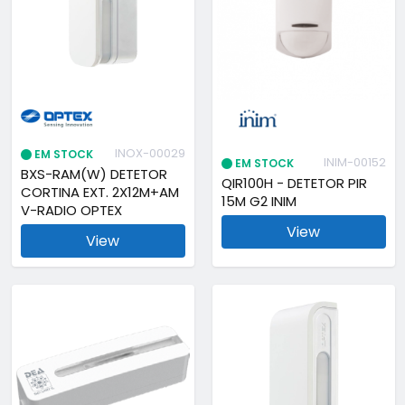
INOX-00029
EM STOCK
INIM-00152
EM STOCK
BXS-RAM(W) DETETOR
QIR100H - DETETOR PIR
CORTINA EXT. 2X12M+AM
15M G2 INIM
V-RADIO OPTEX
View
View