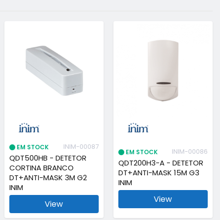
INIM-00087
EM STOCK
INIM-00086
EM STOCK
QDT500HB - DETETOR
QDT200H3-A - DETETOR
CORTINA BRANCO
DT+ANTI-MASK 15M G3
DT+ANTI-MASK 3M G2
INIM
INIM
View
View