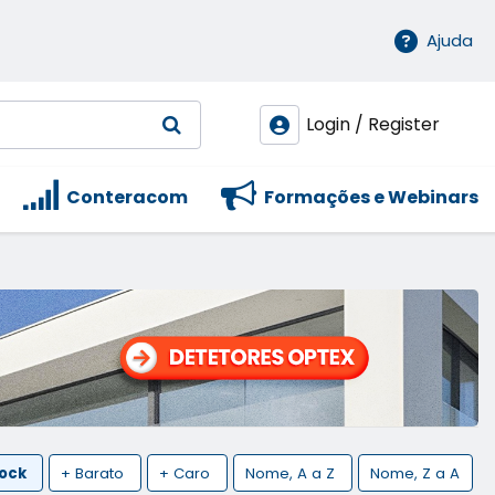
Ajuda
Login / Register
Conteracom
Formações e Webinars
tock
+ Barato
+ Caro
Nome, A a Z
Nome, Z a A