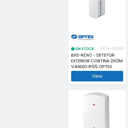
INOX-00028
EM STOCK
BXS-R(W) - DETETOR
EXTERIOR CORTINA 2X12M
V.RADIO IP55 OPTEX
View