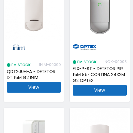
INOX-00003
EM STOCK
INIM-00090
EM STOCK
FLX-P-ST - DETETOR PIR
QDT200H-A - DETETOR
15M 85º CORTINA 24X2M
DT 15M G2 INIM
G2 OPTEX
View
View