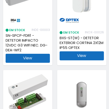
INDE-00003
EM STOCK
INOX-00026
EM STOCK
SN-SPCP-FDR1 -
BXS-ST(W) - DETETOR
DETETOR IMPACTO
EXTERIOR CORTINA 2X12M
12VDC G3 WIFI NEC. DG-
IP55 OPTEX
DEA-WF2
View
View