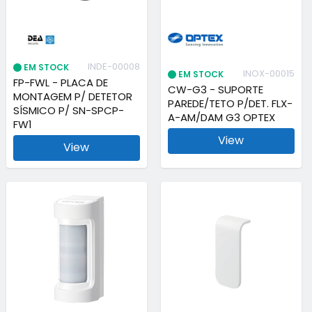
INDE-00008
EM STOCK
INOX-00015
EM STOCK
FP-FWL - PLACA DE
CW-G3 - SUPORTE
MONTAGEM P/ DETETOR
PAREDE/TETO P/DET. FLX-
SÍSMICO P/ SN-SPCP-
A-AM/DAM G3 OPTEX
FW1
View
View