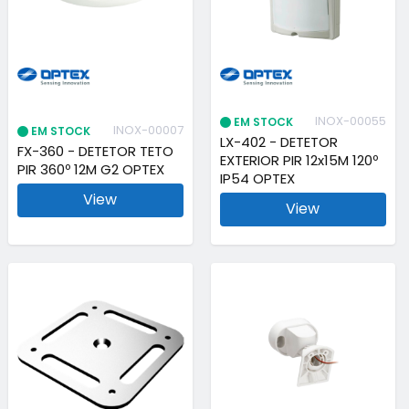
INOX-00055
EM STOCK
INOX-00007
EM STOCK
LX-402 - DETETOR
FX-360 - DETETOR TETO
EXTERIOR PIR 12x15M 120º
PIR 360º 12M G2 OPTEX
IP54 OPTEX
View
View