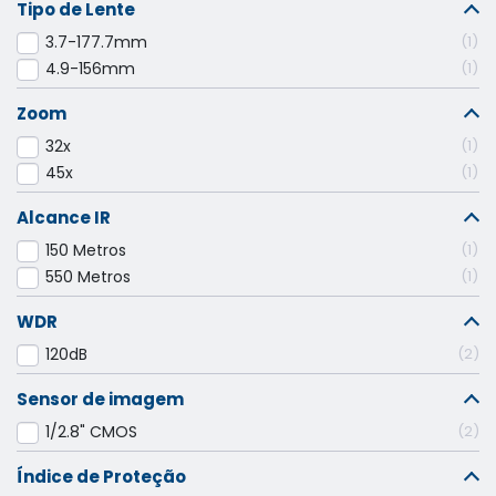
Tipo de Lente
3.7-177.7mm
1
4.9-156mm
1
Zoom
32x
1
45x
1
Alcance IR
150 Metros
1
550 Metros
1
WDR
120dB
2
Sensor de imagem
1/2.8" CMOS
2
Índice de Proteção