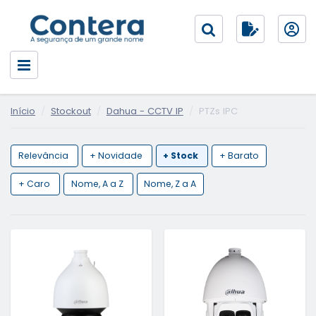
Início
Stockout
Dahua - CCTV IP
PTZs IPC
Relevância
+ Novidade
+ Stock
+ Barato
+ Caro
Nome, A a Z
Nome, Z a A