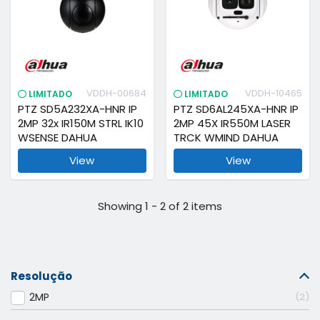
VDDH-00684
VDDH-10465
LIMITADO
LIMITADO
PTZ SD5A232XA-HNR IP
PTZ SD6AL245XA-HNR IP
2MP 32x IR150M STRL IK10
2MP 45X IR550M LASER
WSENSE DAHUA
TRCK WMIND DAHUA
View
View
Showing 1 - 2 of 2 items
Resolução
2MP
2