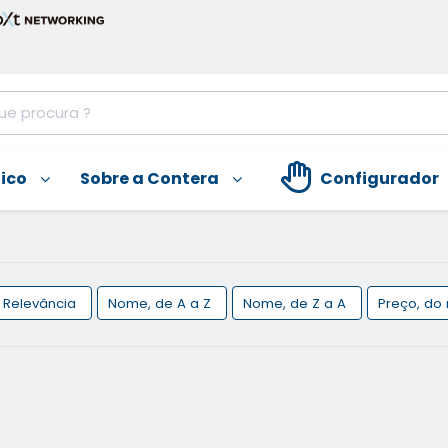
nico
Sobre a Contera
Configurador
Relevância
Nome, de A a Z
Nome, de Z a A
Preço, do