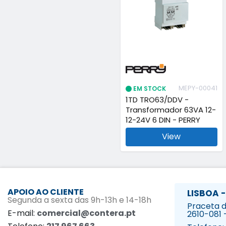
MEPY-00041
EM STOCK
1TD TRO63/DDV -
Transformador 63VA 12-
12-24V 6 DIN - PERRY
View
APOIO AO CLIENTE
LISBOA -
Segunda a sexta das 9h-13h e 14-18h
Praceta da
E-mail:
comercial@contera.pt
2610-081 