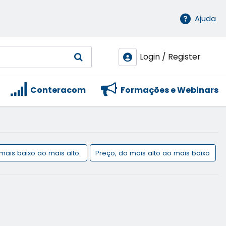
Ajuda
Login / Register
Conteracom
Formações e Webinars
 mais baixo ao mais alto
Preço, do mais alto ao mais baixo