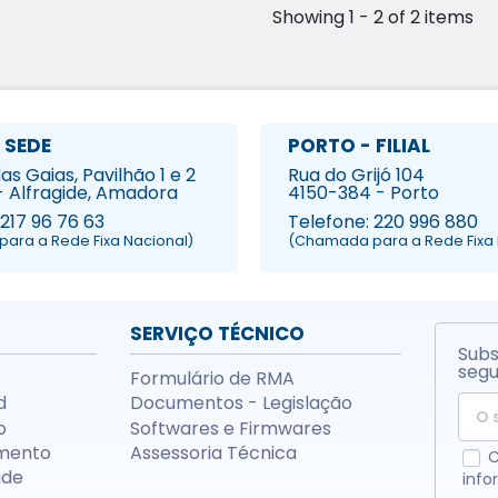
Showing 1 - 2 of 2 items
 SEDE
PORTO - FILIAL
s Gaias, Pavilhão 1 e 2
Rua do Grijó 104
- Alfragide, Amadora
4150-384 - Porto
 217 96 76 63
Telefone: 220 996 880
ara a Rede Fixa Nacional)
(Chamada para a Rede Fixa 
SERVIÇO TÉCNICO
Subs
segu
Formulário de RMA
d
Documentos - Legislação
o
Softwares e Firmwares
mento
Assessoria Técnica
C
ade
info