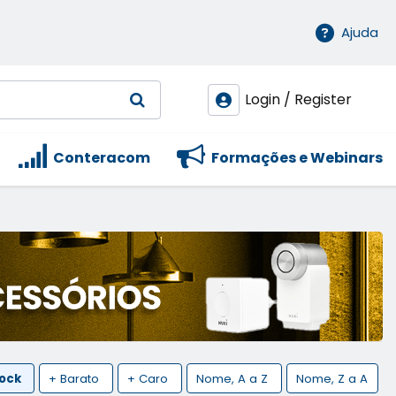
Ajuda
Login / Register
Conteracom
Formações e Webinars
tock
+ Barato
+ Caro
Nome, A a Z
Nome, Z a A