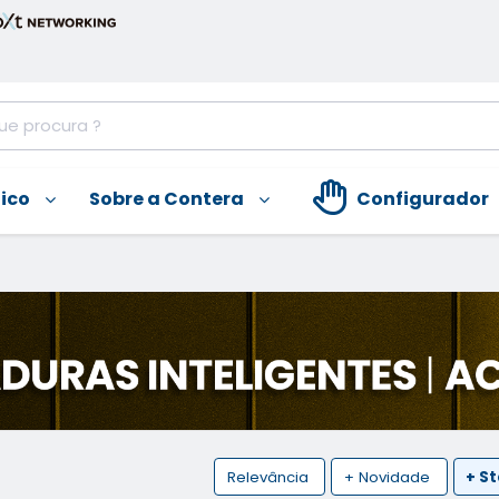
nico
Sobre a Contera
Configurador
Relevância
+ Novidade
+ S