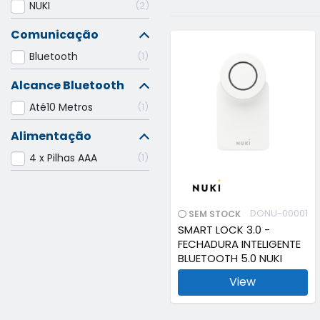
NUKI
2
Comunicação
Bluetooth
1
Alcance Bluetooth
Até10 Metros
1
Alimentação
4 x Pilhas AAA
1
DONU-00001
SEM STOCK
SMART LOCK 3.0 -
FECHADURA INTELIGENTE
BLUETOOTH 5.0 NUKI
View