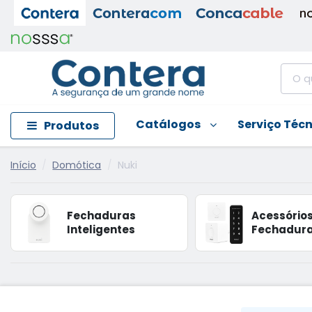
Catálogos
Serviço Téc
Produtos
Início
Domótica
Nuki
Fechaduras
Acessório
Inteligentes
Fechadur