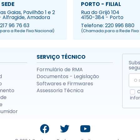
 SEDE
PORTO - FILIAL
s Gaias, Pavilhão 1 e 2
Rua do Grijó 104
- Alfragide, Amadora
4150-384 - Porto
 217 96 76 63
Telefone: 220 996 880
ara a Rede Fixa Nacional)
(Chamada para a Rede Fixa 
SERVIÇO TÉCNICO
Subs
segu
Formulário de RMA
d
Documentos - Legislação
o
Softwares e Firmwares
mento
Assessoria Técnica
C
ade
info
e
sumidor