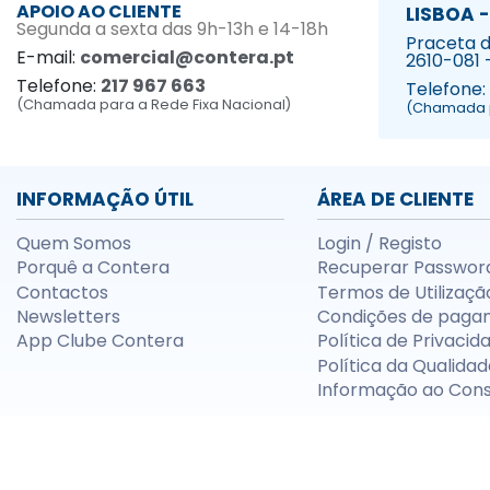
APOIO AO CLIENTE
LISBOA -
Segunda a sexta das 9h-13h e 14-18h
Praceta da
E-mail:
comercial@contera.pt
2610-081 
Telefone:
217 967 663
Telefone:
(Chamada para a Rede Fixa Nacional)
(Chamada p
INFORMAÇÃO ÚTIL
ÁREA DE CLIENTE
Quem Somos
Login / Registo
Porquê a Contera
Recuperar Passwor
Contactos
Termos de Utilizaçã
Newsletters
Condições de paga
App Clube Contera
Política de Privacid
Política da Qualidad
Informação ao Con