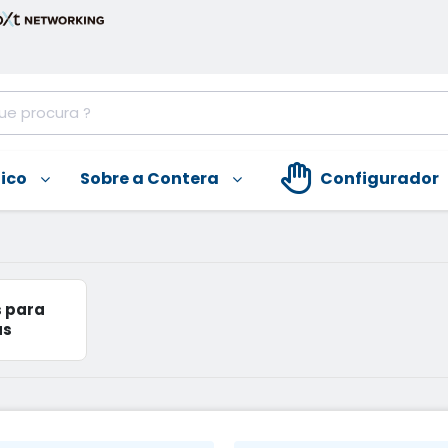
nico
Sobre a Contera
Configurador
s para
as