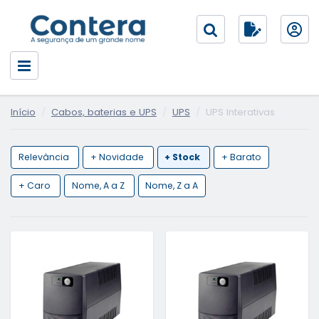
Início
Cabos, baterias e UPS
UPS
UPS Interativas
Relevância
+ Novidade
+ Stock
+ Barato
+ Caro
Nome, A a Z
Nome, Z a A