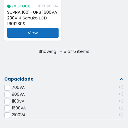
UPIN-00004
EM STOCK
SUPRA 1601- UPS 1600VA
230V 4 Schuko LCD
1601230S
View
Showing 1 - 5 of 5 items
Capacidade
700VA
1
900VA
1
1100VA
1
1600VA
1
2100VA
1