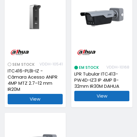
VDDH-10541
SEM STOCK
VDDH-10168
EM STOCK
ITC416-PL8I-IZ -
LPR Tubular ITC413-
Câmara Acesso ANPR
PW4D-IZ3 IP 4MP 8-
4MP MTZ 2.7–12 mm
32mm IR30M DAHUA
IR20M
View
View