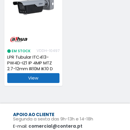
VDDH-10497
EM STOCK
LPR Tubular ITC413-
PW4D-IZ1 IP 4MP MTZ
2.7-12mm IR10M IK10 D
View
APOIO AO CLIENTE
Segunda a sexta das 9h-13h e 14-18h
E-mail:
comercial@contera.pt