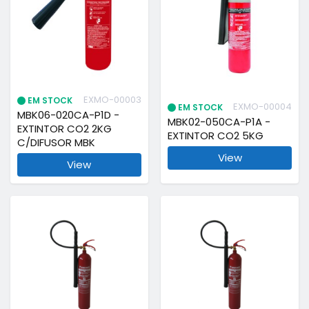
EXMO-00003
EM STOCK
EXMO-00004
EM STOCK
MBK06-020CA-P1D -
MBK02-050CA-P1A -
EXTINTOR CO2 2KG
EXTINTOR CO2 5KG
C/DIFUSOR MBK
View
View