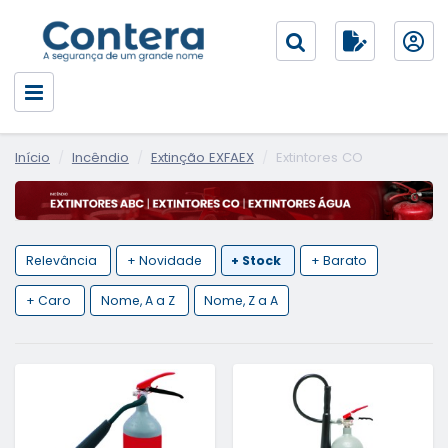
Início
Incêndio
Extinção EXFAEX
Extintores CO
Relevância
+ Novidade
+ Stock
+ Barato
+ Caro
Nome, A a Z
Nome, Z a A