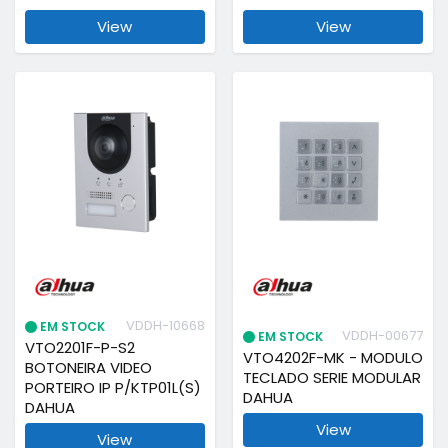
View
View
VDDH-10668
EM STOCK
VDDH-00677
EM STOCK
VTO2201F-P-S2
VTO4202F-MK - MODULO
BOTONEIRA VIDEO
TECLADO SERIE MODULAR
PORTEIRO IP P/KTP01L(S)
DAHUA
DAHUA
View
View