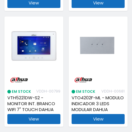
View
View
VDDH-00799
VDDH-00681
EM STOCK
EM STOCK
VTH5221DW-S2 -
VTO4202F-ML - MODULO
MONITOR INT. BRANCO
INDICADOR 3 LEDS
WIFI 7" TOUCH DAHUA
MODULAR DAHUA
View
View