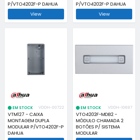
P/VTO4202F-P DAHUA
P/VTO4202F-P DAHUA
View
View
VDDH-00722
VDDH-10697
EM STOCK
EM STOCK
VTM127 - CAIXA
VTO4202F-MDB2 -
MONTAGEM DUPLA
MÓDULO CHAMADA 2
MODULAR P/VTO4202F-P
BOTÕES P/ SISTEMA
DAHUA
MODULAR