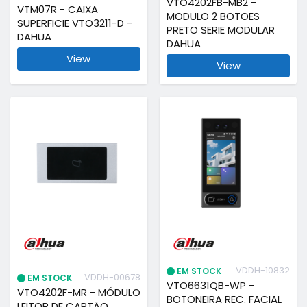
VTO4202FB-MB2 -
VTM07R - CAIXA
MODULO 2 BOTOES
SUPERFICIE VTO3211-D -
PRETO SERIE MODULAR
DAHUA
DAHUA
View
View
VDDH-10832
EM STOCK
VDDH-00678
EM STOCK
VTO6631QB-WP -
VTO4202F-MR - MÓDULO
BOTONEIRA REC. FACIAL
LEITOR DE CARTÃO