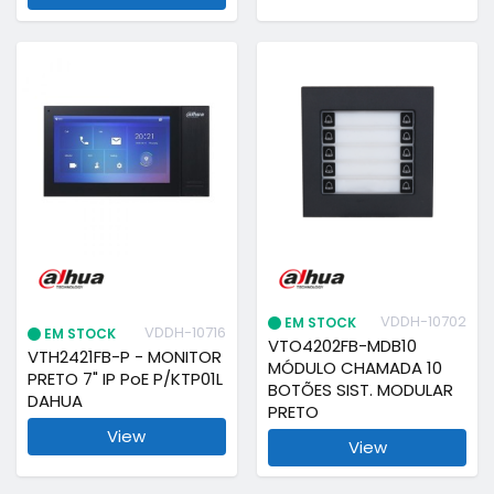
VDDH-10702
EM STOCK
VDDH-10716
EM STOCK
VTO4202FB-MDB10
VTH2421FB-P - MONITOR
MÓDULO CHAMADA 10
PRETO 7" IP PoE P/KTP01L
BOTÕES SIST. MODULAR
DAHUA
PRETO
View
View