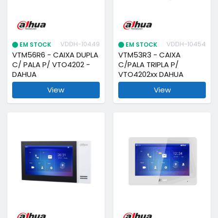
VDDH-10449
VDDH-10454
EM STOCK
EM STOCK
VTM56R6 - CAIXA DUPLA
VTM53R3 - CAIXA
C/ PALA P/ VTO4202 -
C/PALA TRIPLA P/
DAHUA
VTO4202xx DAHUA
View
View