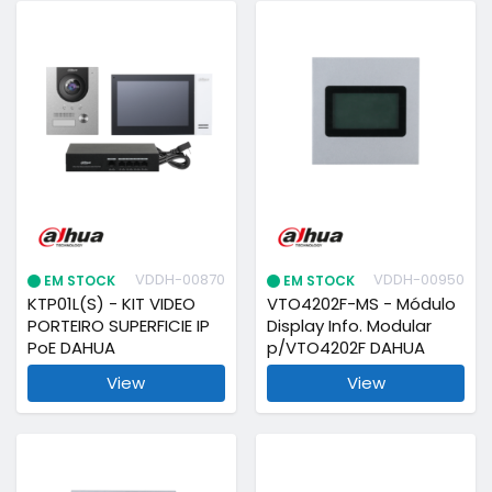
VDDH-00870
VDDH-00950
EM STOCK
EM STOCK
KTP01L(S) - KIT VIDEO
VTO4202F-MS - Módulo
PORTEIRO SUPERFICIE IP
Display Info. Modular
PoE DAHUA
p/VTO4202F DAHUA
View
View