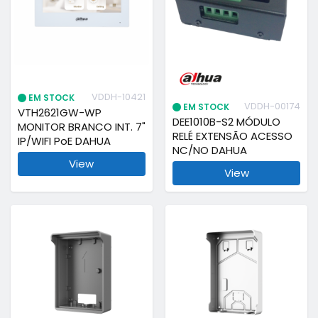
VDDH-10421
EM STOCK
VDDH-00174
EM STOCK
VTH2621GW-WP
DEE1010B-S2 MÓDULO
MONITOR BRANCO INT. 7"
RELÉ EXTENSÃO ACESSO
IP/WIFI PoE DAHUA
NC/NO DAHUA
View
View