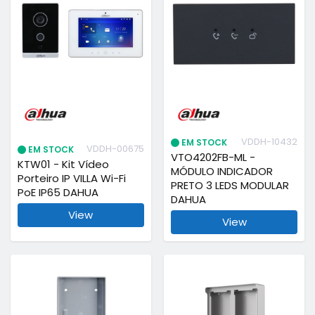
VDDH-10432
EM STOCK
VDDH-00675
EM STOCK
VTO4202FB-ML -
KTW01 - Kit Vídeo
MÓDULO INDICADOR
Porteiro IP VILLA Wi-Fi
PRETO 3 LEDS MODULAR
PoE IP65 DAHUA
DAHUA
View
View