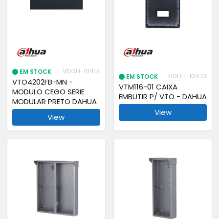
VDDH-10414
EM STOCK
VDDH-10473
EM STOCK
VTO4202FB-MN -
VTM116-01 CAIXA
MODULO CEGO SERIE
EMBUTIR P/ VTO - DAHUA
MODULAR PRETO DAHUA
View
View