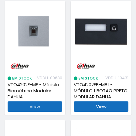
VDDH-00680
VDDH-10431
EM STOCK
EM STOCK
VTO4202F-MF - Módulo
VTO4202FB-MB1 -
Biométrico Modular
MÓDULO 1 BOTÃO PRETO
DAHUA
MODULAR DAHUA
View
View