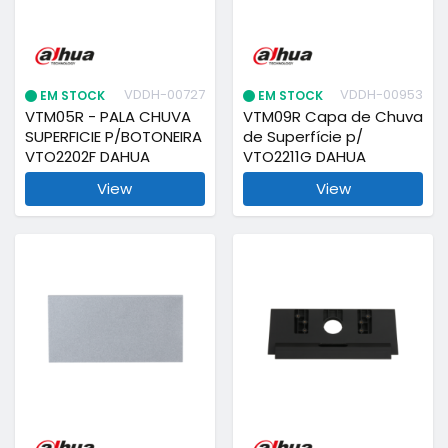
VDDH-00727
VDDH-00953
EM STOCK
EM STOCK
VTM05R - PALA CHUVA
VTM09R Capa de Chuva
SUPERFICIE P/BOTONEIRA
de Superfície p/
VTO2202F DAHUA
VTO2211G DAHUA
View
View