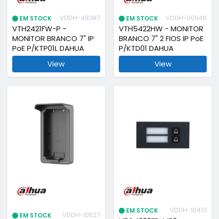
VDDH-48387
VDDH-00946
EM STOCK
EM STOCK
VTH2421FW-P -
VTH5422HW - MONITOR
MONITOR BRANCO 7" IP
BRANCO 7" 2 FIOS IP PoE
PoE P/KTP01L DAHUA
P/KTD01 DAHUA
View
View
VDDH-10413
EM STOCK
VDDH-10627
EM STOCK