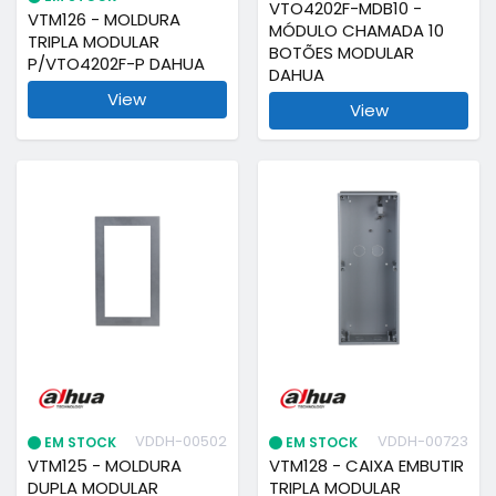
VTO4202F-MDB10 -
VTM126 - MOLDURA
MÓDULO CHAMADA 10
TRIPLA MODULAR
BOTÕES MODULAR
P/VTO4202F-P DAHUA
DAHUA
View
View
VDDH-00502
VDDH-00723
EM STOCK
EM STOCK
VTM125 - MOLDURA
VTM128 - CAIXA EMBUTIR
DUPLA MODULAR
TRIPLA MODULAR