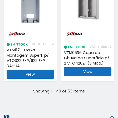
VDDH-00884
EM STOCK
VDDH-00947
EM STOCK
VTM117 - Caixa
VTM06R6 Capa de
Montagem Superf. p/
Chuva de Superfície p/
VTO3221E-P/6221E-P
2 VTO4202F (3 Mód.)
DAHUA
View
View
Showing 1 - 40 of 53 items
Kit