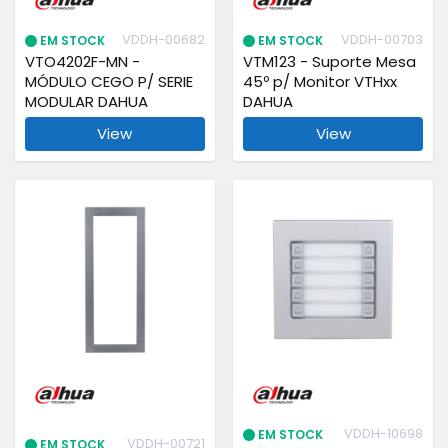
VDDH-00682
VDDH-00703
EM STOCK
EM STOCK
VTO4202F-MN -
VTM123 - Suporte Mesa
MÓDULO CEGO P/ SERIE
45º p/ Monitor VTHxx
MODULAR DAHUA
DAHUA
View
View
VDDH-10698
EM STOCK
VDDH-00721
EM STOCK