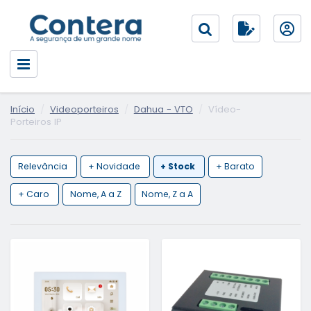
Início
Videoporteiros
Dahua - VTO
Vídeo-
Porteiros IP
Relevância
+ Novidade
+ Stock
+ Barato
+ Caro
Nome, A a Z
Nome, Z a A