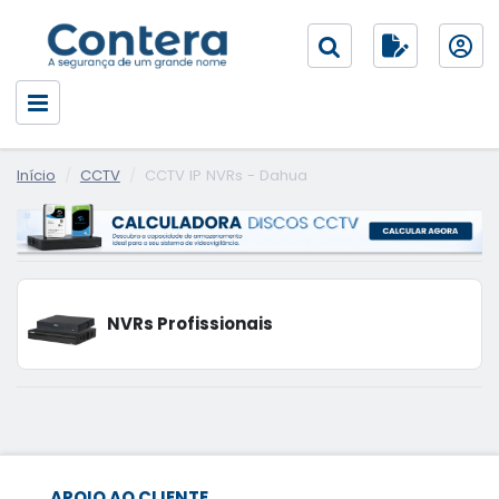
Início
CCTV
CCTV IP NVRs - Dahua
NVRs Profissionais
APOIO AO CLIENTE