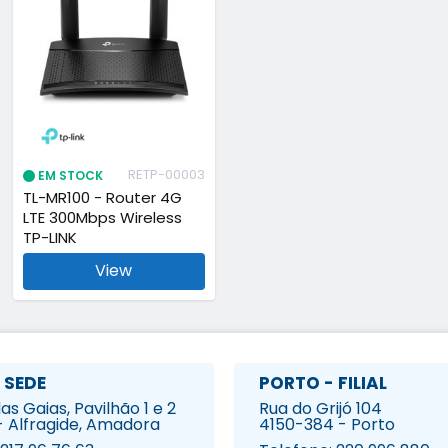
RETP-00003
EM STOCK
TL-MR100 - Router 4G
LTE 300Mbps Wireless
TP-LINK
View
 SEDE
PORTO - FILIAL
s Gaias, Pavilhão 1 e 2
Rua do Grijó 104
- Alfragide, Amadora
4150-384 - Porto