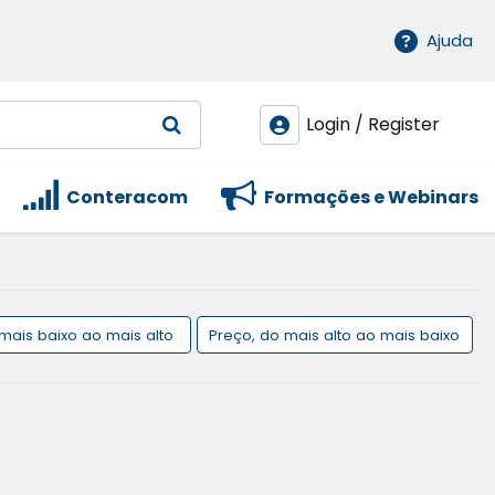
Ajuda
Login / Register
Conteracom
Formações e Webinars
 mais baixo ao mais alto
Preço, do mais alto ao mais baixo