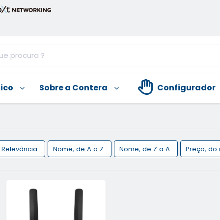
nico
Sobre a Contera
Configurador
Relevância
Nome, de A a Z
Nome, de Z a A
Preço, do