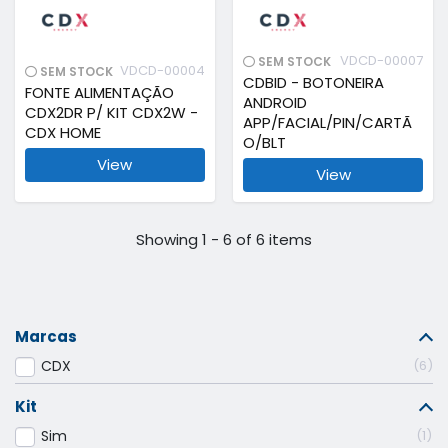
VDCD-00007
SEM STOCK
VDCD-00004
SEM STOCK
CDBID - BOTONEIRA
FONTE ALIMENTAÇÃO
ANDROID
CDX2DR P/ KIT CDX2W -
APP/FACIAL/PIN/CARTÃ
CDX HOME
O/BLT
View
View
Showing 1 - 6 of 6 items
Marcas
CDX
6
Kit
Sim
1