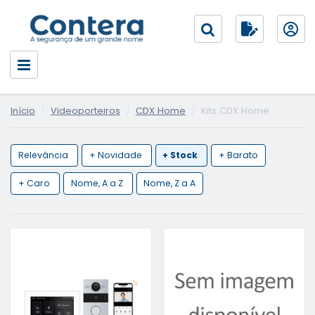
Início
Videoporteiros
CDX Home
Kits CDX Home
Relevância
+ Novidade
+ Stock
+ Barato
+ Caro
Nome, A a Z
Nome, Z a A