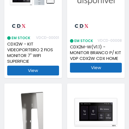
VDCD-00001
EM STOCK
VDCD-00008
EM STOCK
CDX2W - KIT
CDX2M-W(V1.1) -
VIDEOPORTEIRO 2 FIOS
MONITOR BRANCO P/ KIT
MONITOR 7" WIFI
VDP CDX2W CDX HOME
SUPERFICIE
View
View