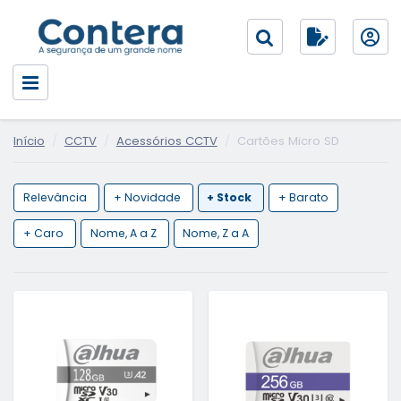
Início
CCTV
Acessórios CCTV
Cartões Micro SD
Relevância
+ Novidade
+ Stock
+ Barato
+ Caro
Nome, A a Z
Nome, Z a A