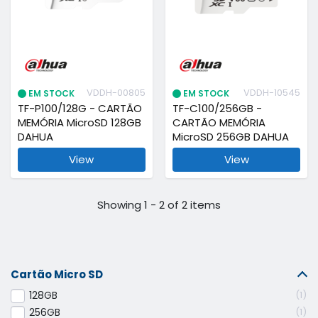
VDDH-00805
VDDH-10545
EM STOCK
EM STOCK
TF-P100/128G - CARTÃO
TF-C100/256GB -
MEMÓRIA MicroSD 128GB
CARTÃO MEMÓRIA
DAHUA
MicroSD 256GB DAHUA
View
View
Showing 1 - 2 of 2 items
Cartão Micro SD
128GB
1
256GB
1