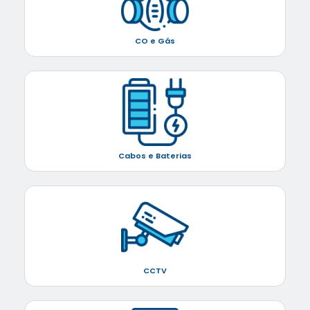
CO e Gás
Cabos e Baterias
CCTV