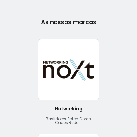
NIKE + SERIES 4
Introducing Apple Watch
Series 4. Fundamentally
redesigned and re-
engineered to help you
stay even more active,
healthy, and connected.
As nossas marcas
Networking
Bastidores, Patch Cords,
Cabos Rede....