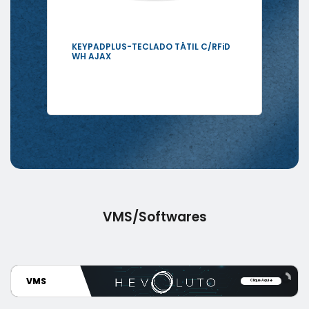
KEYPADPLUS-TECLADO TÁTIL C/RFiD
HU
Ver mais
WH AJAX
(4
VMS/Softwares
VMS
Clique Aqui
$499