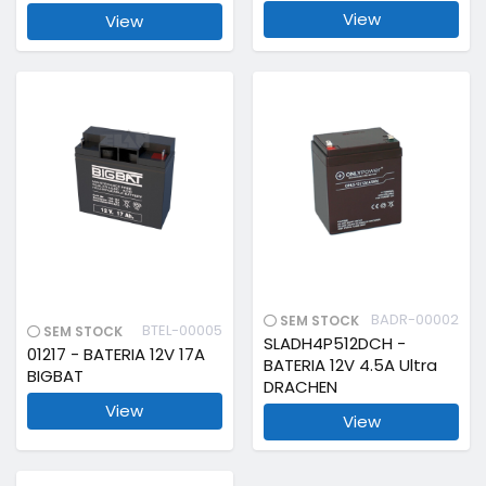
View
View
BADR-00002
SEM STOCK
BTEL-00005
SEM STOCK
SLADH4P512DCH -
01217 - BATERIA 12V 17A
BATERIA 12V 4.5A Ultra
BIGBAT
DRACHEN
View
View