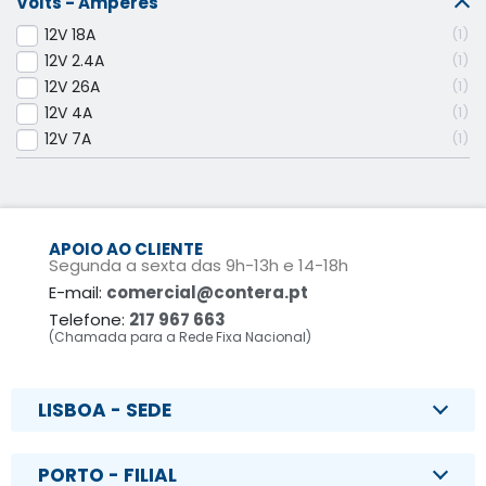
Volts - Amperes
12V 18A
1
12V 2.4A
1
12V 26A
1
12V 4A
1
12V 7A
1
APOIO AO CLIENTE
Segunda a sexta das 9h-13h e 14-18h
E-mail:
comercial@contera.pt
Telefone:
217 967 663
(Chamada para a Rede Fixa Nacional)
LISBOA - SEDE
PORTO - FILIAL