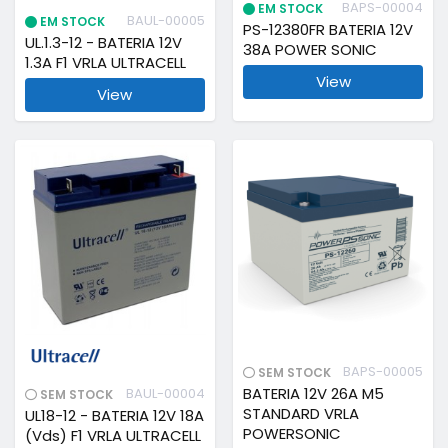
BAPS-00004
EM STOCK
BAUL-00005
EM STOCK
PS-12380FR BATERIA 12V
UL.1.3-12 - BATERIA 12V
38A POWER SONIC
1.3A F1 VRLA ULTRACELL
View
View
BAPS-00005
SEM STOCK
BATERIA 12V 26A M5
BAUL-00004
SEM STOCK
STANDARD VRLA
UL18-12 - BATERIA 12V 18A
POWERSONIC
(Vds) F1 VRLA ULTRACELL