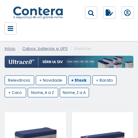
Início
Cabos, baterias e UPS
Baterias
Relevância
+ Novidade
+ Stock
+ Barato
+ Caro
Nome, A a Z
Nome, Z a A