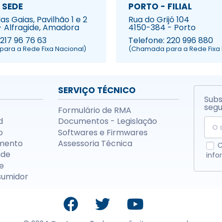
 SEDE
PORTO - FILIAL
s Gaias, Pavilhão 1 e 2
Rua do Grijó 104
- Alfragide, Amadora
4150-384 - Porto
 217 96 76 63
Telefone: 220 996 880
ara a Rede Fixa Nacional)
(Chamada para a Rede Fixa 
SERVIÇO TÉCNICO
Subs
segu
Formulário de RMA
d
Documentos - Legislação
o
Softwares e Firmwares
mento
Assessoria Técnica
C
ade
info
e
sumidor