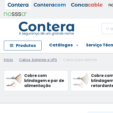
Catálogos
Serviço Téc
Produtos
Início
Cabos, baterias e UPS
Cabos para alarme
Cobre com
Cobre co
blindagem e par de
blindage
alimentação
retardant