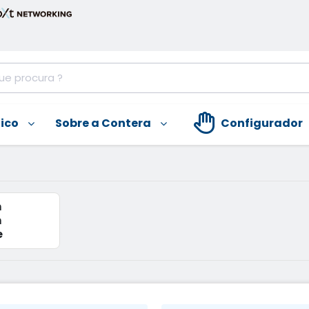
nico
Sobre a Contera
Configurador
m
m
e