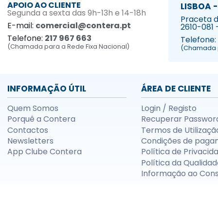
APOIO AO CLIENTE
LISBOA -
Segunda a sexta das 9h-13h e 14-18h
Praceta da
E-mail:
comercial@contera.pt
2610-081 
Telefone:
217 967 663
Telefone:
(Chamada para a Rede Fixa Nacional)
(Chamada p
INFORMAÇÃO ÚTIL
ÁREA DE CLIENTE
Quem Somos
Login / Registo
Porquê a Contera
Recuperar Passwor
Contactos
Termos de Utilizaçã
Newsletters
Condições de paga
App Clube Contera
Política de Privacid
Política da Qualidad
Informação ao Con