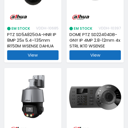
VDDH-10685
VDDH-10397
EM STOCK
EM STOCK
PTZ SD5A825GA-HNR IP
DOME PTZ SD22404DB-
8MP 25x 5.4–135mm
GNY IP 4MP 2.8-12mm 4x
IR150M WSENSE DAHUA
STRL IK10 WSENSE
View
View