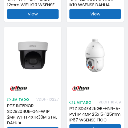
12mm WIFI IK10 WSENSE
IK10 WSENSE DAHUA
View
View
VDDH-10227
LIMITADO
VDDH-10769
LIMITADO
PTZ INTERIOR
PTZ SD4E425GB-HNR-A-
SD29204UE-GN-W IP
PV1 IP 4MP 25x 5-125mm
2MP WI-FI 4X IR30M STRL
IP67 WSENSE TiOC
DAHUA