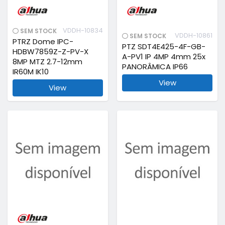
VDDH-10834
SEM STOCK
VDDH-10861
SEM STOCK
PTRZ Dome IPC-
PTZ SDT4E425-4F-GB-
HDBW7859Z-Z-PV-X
A-PV1 IP 4MP 4mm 25x
8MP MTZ 2.7-12mm
PANORÂMICA IP66
IR60M IK10
View
View