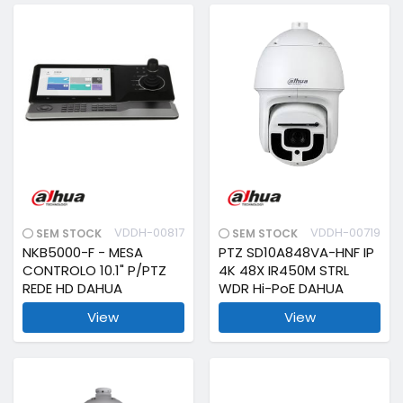
VDDH-00817
VDDH-00719
SEM STOCK
SEM STOCK
NKB5000-F - MESA
PTZ SD10A848VA-HNF IP
CONTROLO 10.1" P/PTZ
4K 48X IR450M STRL
REDE HD DAHUA
WDR Hi-PoE DAHUA
View
View