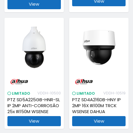
View
View
VDDH-10500
VDDH-10519
LIMITADO
LIMITADO
PTZ SD5A225GB-HNR-SL
PTZ SD4A216DB-HNY IP
IP 2MP ANTI-CORROSÃO
2MP 16X IR100M TRCK
25x IR150M WSENSE
WSENSE DAHUA
View
View