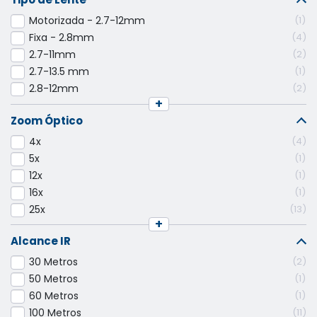
Motorizada - 2.7-12mm
1
Fixa - 2.8mm
4
2.7-11mm
2
2.7-13.5 mm
1
2.8-12mm
2
+
Zoom Óptico
4x
4
5x
1
12x
1
16x
1
25x
13
+
Alcance IR
30 Metros
2
50 Metros
1
60 Metros
1
100 Metros
11