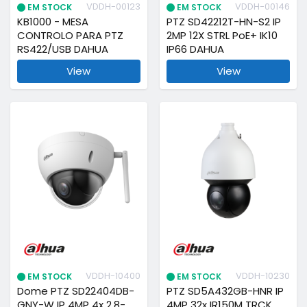
VDDH-00123
VDDH-00146
EM STOCK
EM STOCK
KB1000 - MESA
PTZ SD42212T-HN-S2 IP
CONTROLO PARA PTZ
2MP 12X STRL PoE+ IK10
RS422/USB DAHUA
IP66 DAHUA
View
View
VDDH-10400
VDDH-10230
EM STOCK
EM STOCK
Dome PTZ SD22404DB-
PTZ SD5A432GB-HNR IP
GNY-W IP 4MP 4x 2.8-
4MP 32x IR150M TRCK