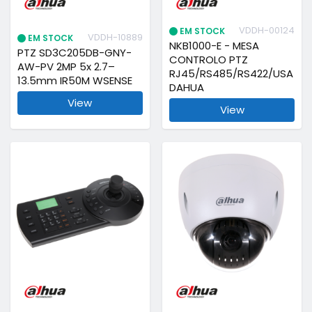
VDDH-00124
EM STOCK
VDDH-10889
EM STOCK
NKB1000-E - MESA
PTZ SD3C205DB-GNY-
CONTROLO PTZ
AW-PV 2MP 5x 2.7–
RJ45/RS485/RS422/USA
13.5mm IR50M WSENSE
DAHUA
View
View