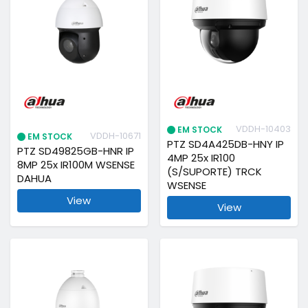
VDDH-10403
EM STOCK
VDDH-10671
EM STOCK
PTZ SD4A425DB-HNY IP
PTZ SD49825GB-HNR IP
4MP 25x IR100
8MP 25x IR100M WSENSE
(S/SUPORTE) TRCK
DAHUA
WSENSE
View
View