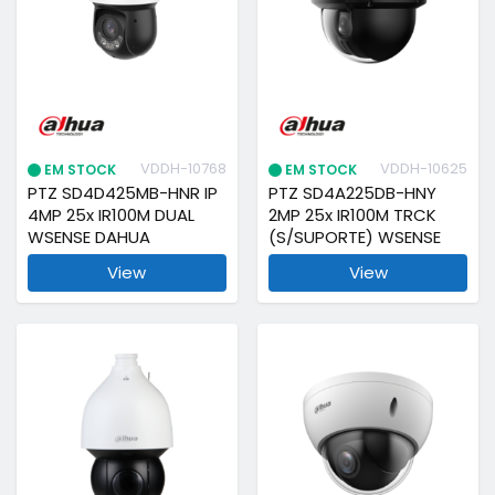
VDDH-10768
VDDH-10625
EM STOCK
EM STOCK
PTZ SD4D425MB-HNR IP
PTZ SD4A225DB-HNY
4MP 25x IR100M DUAL
2MP 25x IR100M TRCK
WSENSE DAHUA
(S/SUPORTE) WSENSE
View
View