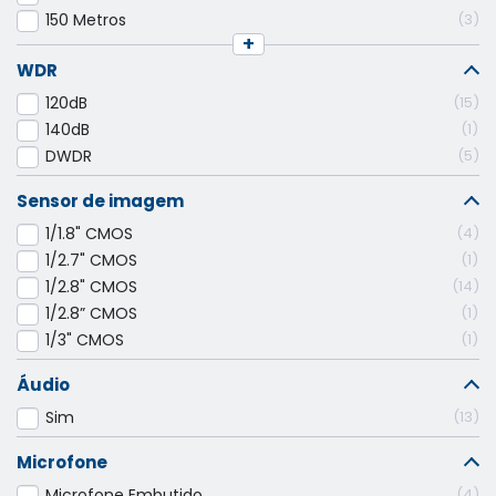
150 Metros
3
+
WDR
120dB
15
140dB
1
DWDR
5
Sensor de imagem
1/1.8" CMOS
4
1/2.7" CMOS
1
1/2.8" CMOS
14
1/2.8” CMOS
1
1/3" CMOS
1
Áudio
Sim
13
Microfone
Microfone Embutido
4