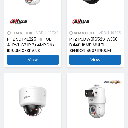
VDDH-10794
VDDH-10795
SEM STOCK
SEM STOCK
PTZ SDT4E225-4F-GB-
PTZ PSDW81652S-A360-
A-PV1-S2 IP 2+4MP 25x
D440 16MP MULTI-
IR100M X-SPANS
SENSOR 360° IR100M
View
View