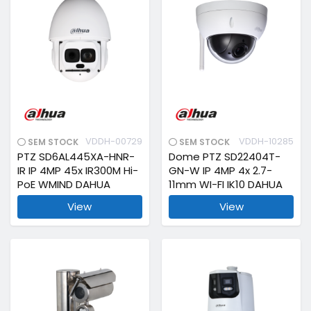
VDDH-00729
VDDH-10285
SEM STOCK
SEM STOCK
PTZ SD6AL445XA-HNR-
Dome PTZ SD22404T-
IR IP 4MP 45x IR300M Hi-
GN-W IP 4MP 4x 2.7-
PoE WMIND DAHUA
11mm WI-FI IK10 DAHUA
View
View