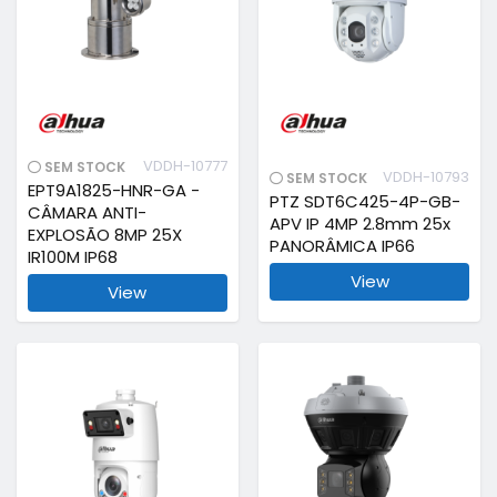
VDDH-10777
SEM STOCK
VDDH-10793
SEM STOCK
EPT9A1825-HNR-GA -
PTZ SDT6C425-4P-GB-
CÂMARA ANTI-
APV IP 4MP 2.8mm 25x
EXPLOSÃO 8MP 25X
PANORÂMICA IP66
IR100M IP68
View
View