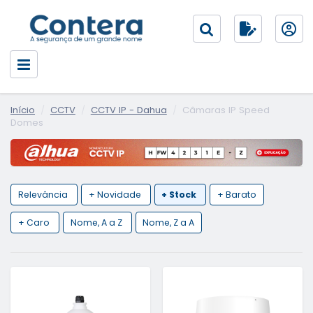
Início
CCTV
CCTV IP - Dahua
Câmaras IP Speed
Domes
Relevância
+ Novidade
+ Stock
+ Barato
+ Caro
Nome, A a Z
Nome, Z a A