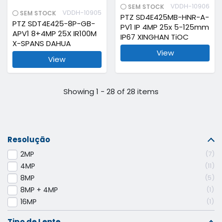
VDDH-10906
SEM STOCK
VDDH-10905
SEM STOCK
PTZ SD4E425MB-HNR-A-
PTZ SDT4E425-8P-GB-
PV1 IP 4MP 25x 5-125mm
APV1 8+4MP 25X IR100M
IP67 XINGHAN TiOC
X-SPANS DAHUA
View
View
Showing 1 - 28 of 28 items
Resolução
2MP
7
4MP
11
8MP
5
8MP + 4MP
1
16MP
1
Tipo de Lente