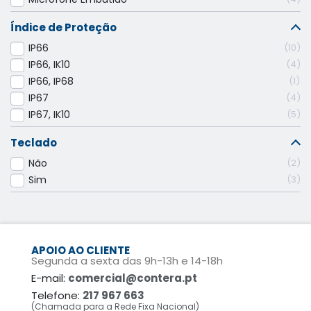
Índice de Proteção
IP66
10
IP66, IK10
4
IP66, IP68
1
IP67
4
IP67, IK10
5
Teclado
Não
2
Sim
3
APOIO AO CLIENTE
Segunda a sexta das 9h-13h e 14-18h
E-mail:
comercial@contera.pt
Telefone:
217 967 663
(Chamada para a Rede Fixa Nacional)