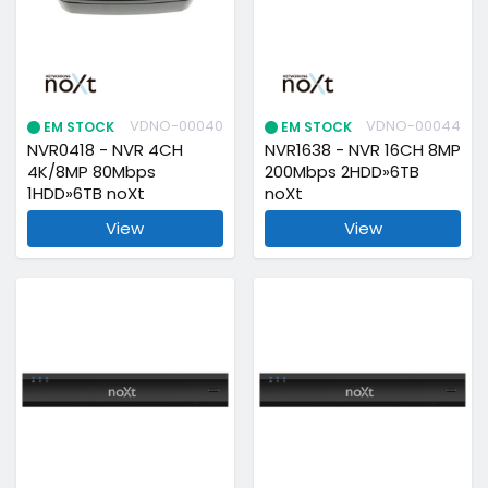
VDNO-00040
VDNO-00044
EM STOCK
EM STOCK
NVR0418 - NVR 4CH
NVR1638 - NVR 16CH 8MP
4K/8MP 80Mbps
200Mbps 2HDD»6TB
1HDD»6TB noXt
noXt
View
View