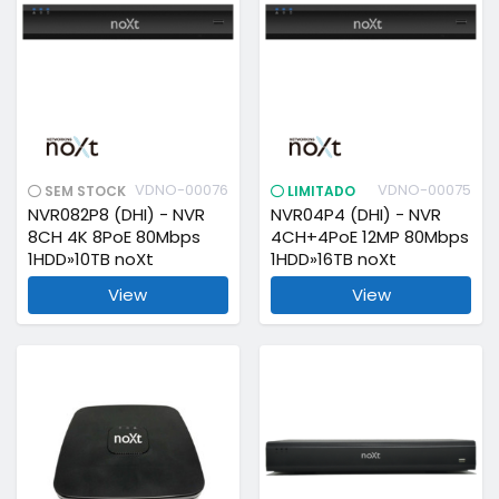
VDNO-00076
VDNO-00075
SEM STOCK
LIMITADO
NVR082P8 (DHI) - NVR
NVR04P4 (DHI) - NVR
8CH 4K 8PoE 80Mbps
4CH+4PoE 12MP 80Mbps
1HDD»10TB noXt
1HDD»16TB noXt
View
View