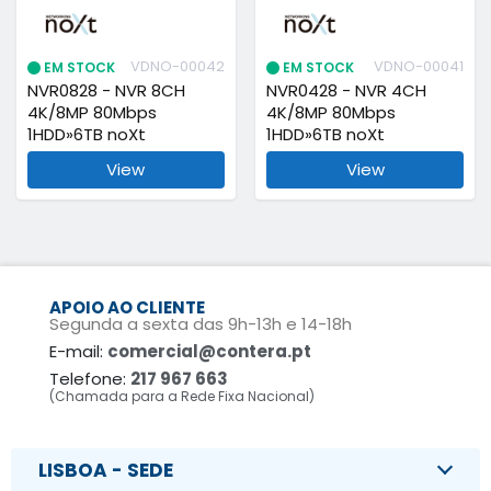
VDNO-00042
VDNO-00041
EM STOCK
EM STOCK
NVR0828 - NVR 8CH
NVR0428 - NVR 4CH
4K/8MP 80Mbps
4K/8MP 80Mbps
1HDD»6TB noXt
1HDD»6TB noXt
View
View
APOIO AO CLIENTE
Segunda a sexta das 9h-13h e 14-18h
E-mail:
comercial@contera.pt
Telefone:
217 967 663
(Chamada para a Rede Fixa Nacional)
LISBOA - SEDE