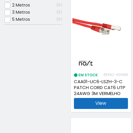
2 Metros
8
3 Metros
8
5 Metros
8
RENO-00088
EM STOCK
CAA01-UC6-LSZH-3-C
PATCH CORD CAT6 UTP
24AWG 3M VERMELHO
View