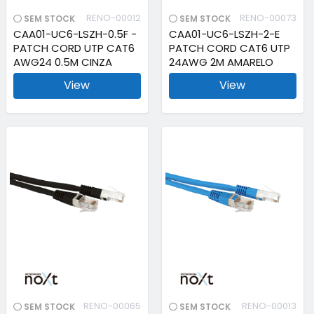
RENO-00012
RENO-00073
SEM STOCK
SEM STOCK
CAA01-UC6-LSZH-0.5F -
CAA01-UC6-LSZH-2-E
PATCH CORD UTP CAT6
PATCH CORD CAT6 UTP
AWG24 0.5M CINZA
24AWG 2M AMARELO
View
View
RENO-00065
RENO-00013
SEM STOCK
SEM STOCK