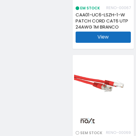
RENO-00067
EM STOCK
CAA01-UC6-LSZH-1-W
PATCH CORD CAT6 UTP
24AWG 1M BRANCO
View
RENO-00069
SEM STOCK