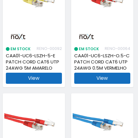
RENO-00092
RENO-00064
EM STOCK
EM STOCK
CAA01-UC6-LSZH-5-E
CAA01-UC6-LSZH-O.5-C
PATCH CORD CAT6 UTP
PATCH CORD CAT6 UTP
24AWG 5M AMARELO
24AWG 0.5M VERMELHO
View
View