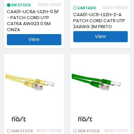
RENO-00107
EM STOCK
RENO-00084
LIMITADO
CAA01-UC6A-LSZH-0.5F
CAA01-UC6-LSZH-2-A
- PATCH CORD UTP
PATCH CORD CAT6 UTP
CAT6A AWG23 0.5M
24AWG 2M PRETO
CINZA
View
View
RENO-00068
RENO-00071
SEM STOCK
SEM STOCK