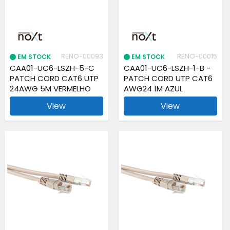
RENO-00093
RENO-00015
EM STOCK
EM STOCK
CAA01-UC6-LSZH-5-C
CAA01-UC6-LSZH-1-B -
PATCH CORD CAT6 UTP
PATCH CORD UTP CAT6
24AWG 5M VERMELHO
AWG24 1M AZUL
View
View