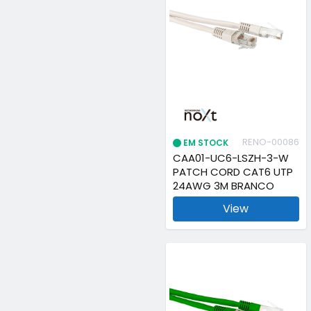
RENO-00086
EM STOCK
CAA01-UC6-LSZH-3-W
PATCH CORD CAT6 UTP
24AWG 3M BRANCO
View