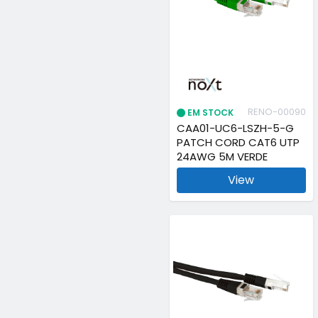
RENO-00090
EM STOCK
CAA01-UC6-LSZH-5-G
PATCH CORD CAT6 UTP
24AWG 5M VERDE
View