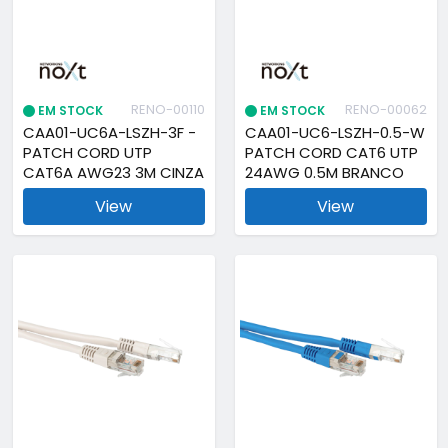
RENO-00110
RENO-00062
EM STOCK
EM STOCK
CAA01-UC6A-LSZH-3F -
CAA01-UC6-LSZH-0.5-W
PATCH CORD UTP
PATCH CORD CAT6 UTP
CAT6A AWG23 3M CINZA
24AWG 0.5M BRANCO
View
View