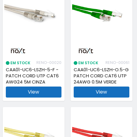
RENO-00020
RENO-00061
EM STOCK
EM STOCK
CAA01-UC6-LSZH-5-F -
CAA01-UC6-LSZH-O.5-G
PATCH CORD UTP CAT6
PATCH CORD CAT6 UTP
AWG24 5M CINZA
24AWG 0.5M VERDE
View
View