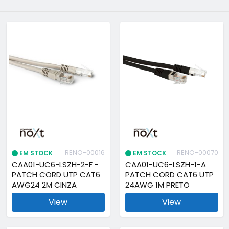
RENO-00016
RENO-00070
EM STOCK
EM STOCK
CAA01-UC6-LSZH-2-F -
CAA01-UC6-LSZH-1-A
PATCH CORD UTP CAT6
PATCH CORD CAT6 UTP
AWG24 2M CINZA
24AWG 1M PRETO
View
View