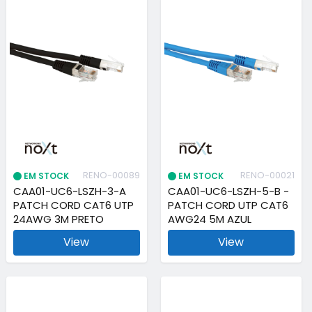
RENO-00089
RENO-00021
EM STOCK
EM STOCK
CAA01-UC6-LSZH-3-A
CAA01-UC6-LSZH-5-B -
PATCH CORD CAT6 UTP
PATCH CORD UTP CAT6
24AWG 3M PRETO
AWG24 5M AZUL
View
View