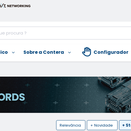
nico
Sobre a Contera
Configurador
Relevância
+ Novidade
+ S