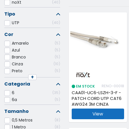
noXt
40
Tipo
UTP
40
Cor
Amarelo
5
Azul
5
Branco
5
Cinza
10
Preto
5
+
Categoria
RENO-00018
EM STOCK
CAA01-UC6-LSZH-3-F -
6
35
PATCH CORD UTP CAT6
6a
5
AWG24 3M CINZA
Tamanho
View
0,5 Metros
8
1 Metro
8