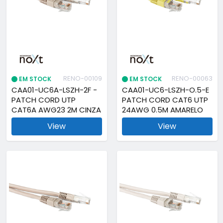
RENO-00109
RENO-00063
EM STOCK
EM STOCK
CAA01-UC6A-LSZH-2F -
CAA01-UC6-LSZH-O.5-E
PATCH CORD UTP
PATCH CORD CAT6 UTP
CAT6A AWG23 2M CINZA
24AWG 0.5M AMARELO
View
View