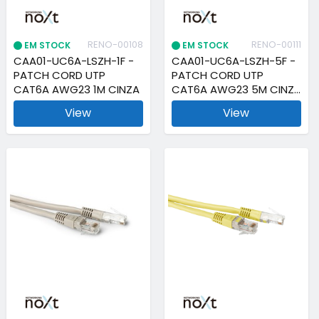
RENO-00108
RENO-00111
EM STOCK
EM STOCK
CAA01-UC6A-LSZH-1F -
CAA01-UC6A-LSZH-5F -
PATCH CORD UTP
PATCH CORD UTP
CAT6A AWG23 1M CINZA
CAT6A AWG23 5M CINZA
View
View