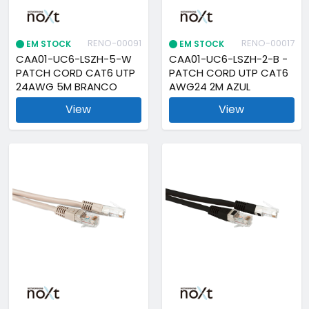
RENO-00091
RENO-00017
EM STOCK
EM STOCK
CAA01-UC6-LSZH-5-W
CAA01-UC6-LSZH-2-B -
PATCH CORD CAT6 UTP
PATCH CORD UTP CAT6
24AWG 5M BRANCO
AWG24 2M AZUL
View
View