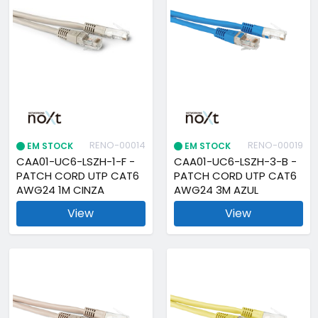
RENO-00014
RENO-00019
EM STOCK
EM STOCK
CAA01-UC6-LSZH-1-F -
CAA01-UC6-LSZH-3-B -
PATCH CORD UTP CAT6
PATCH CORD UTP CAT6
AWG24 1M CINZA
AWG24 3M AZUL
View
View