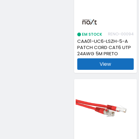
RENO-00094
EM STOCK
CAA01-UC6-LSZH-5-A
PATCH CORD CAT6 UTP
24AWG 5M PRETO
View