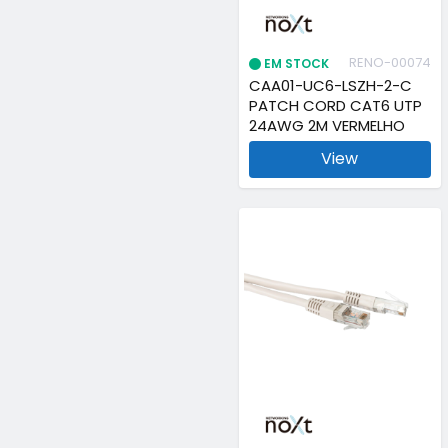
RENO-00074
EM STOCK
CAA01-UC6-LSZH-2-C
PATCH CORD CAT6 UTP
24AWG 2M VERMELHO
View