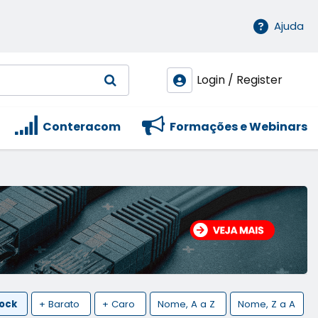
Ajuda
Login / Register
Conteracom
Formações e Webinars
tock
+ Barato
+ Caro
Nome, A a Z
Nome, Z a A