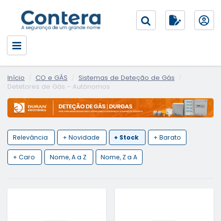
Início
CO e GÁS
Sistemas de Deteção de Gás
Detetores de Gás - Autónomos
Relevância
+ Novidade
+ Stock
+ Barato
+ Caro
Nome, A a Z
Nome, Z a A