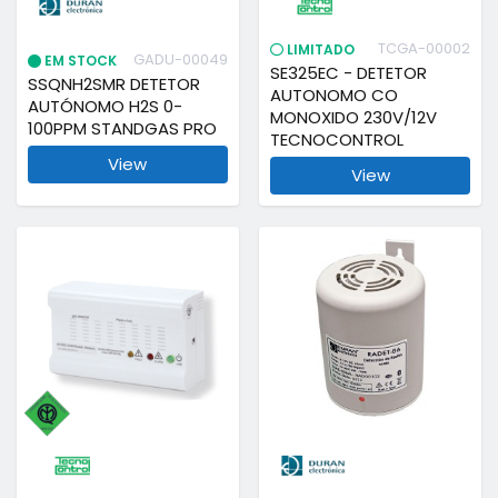
TCGA-00002
LIMITADO
GADU-00049
EM STOCK
SE325EC - DETETOR
SSQNH2SMR DETETOR
AUTONOMO CO
AUTÓNOMO H2S 0-
MONOXIDO 230V/12V
100PPM STANDGAS PRO
TECNOCONTROL
View
View