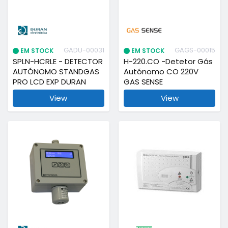
GADU-00031
GAGS-00015
EM STOCK
EM STOCK
SPLN-HCRLE - DETECTOR
H-220.CO -Detetor Gás
AUTÓNOMO STANDGAS
Autónomo CO 220V
PRO LCD EXP DURAN
GAS SENSE
View
View