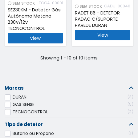
TCGA-00001
SEM STOCK
GADU-00040
SEM STOCK
SE230KM - Detetor Gás
RADET 86 - DETETOR
Autónomo Metano
RADÃO C/SUPORTE
230V/12V
PAREDE DURAN
TECNOCONTROL
View
View
Showing 1 - 10 of 10 items
Marcas
DURAN
3
GAS SENSE
5
TECNOCONTROL
2
Tipo de detetor
Butano ou Propano
1