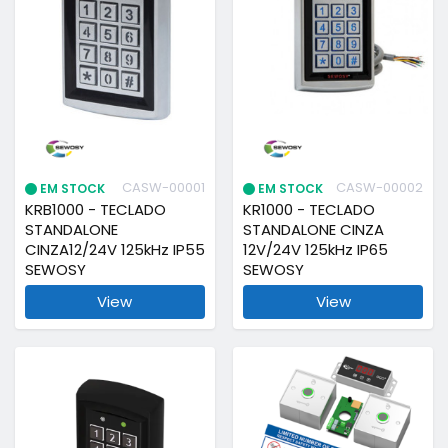
CASW-00001
CASW-00002
EM STOCK
EM STOCK
KRB1000 - TECLADO
KR1000 - TECLADO
STANDALONE
STANDALONE CINZA
CINZA12/24V 125kHz IP55
12V/24V 125kHz IP65
SEWOSY
SEWOSY
View
View