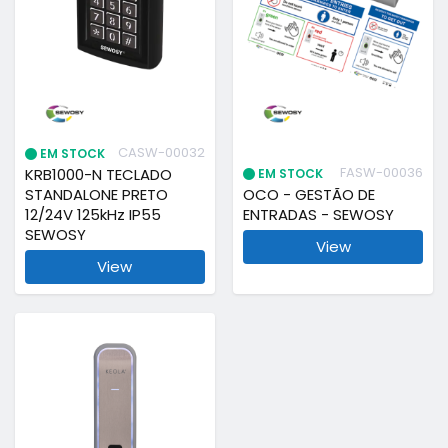
CASW-00032
EM STOCK
FASW-00036
KRB1000-N TECLADO
EM STOCK
STANDALONE PRETO
OCO - GESTÃO DE
12/24V 125kHz IP55
ENTRADAS - SEWOSY
SEWOSY
View
View