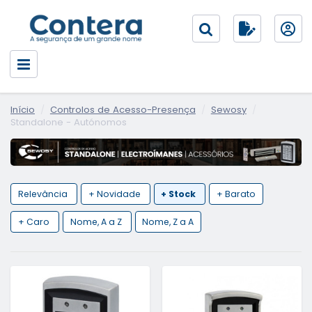
Início
Controlos de Acesso-Presença
Sewosy
Standalone - Autónomos
Relevância
+ Novidade
+ Stock
+ Barato
+ Caro
Nome, A a Z
Nome, Z a A