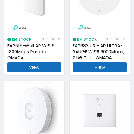
RETP-10012
RETP-10089
EM STOCK
EM STOCK
EAP615-Wall AP WiFi 6
EAP683 UR - AP ULTRA-
1800Mbps Parede
RANGE WIFI6 6000Mbps,
OMADA
2.5G Teto OMADA
View
View