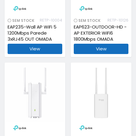
RETP-10004
RETP-10126
SEM STOCK
SEM STOCK
EAP235-Wall AP WiFi 5
EAP623-OUTDOOR-HD -
1200Mbps Parede
AP EXTERIOR WiFi6
3xRJ45 OUT OMADA
1800Mbps OMADA
View
View