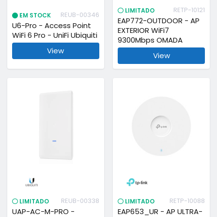
RETP-10121
LIMITADO
REUB-00346
EM STOCK
EAP772-OUTDOOR - AP
U6-Pro - Access Point
EXTERIOR WiFi7
WiFi 6 Pro - UniFi Ubiquiti
9300Mbps OMADA
View
View
REUB-00338
RETP-10088
LIMITADO
LIMITADO
UAP-AC-M-PRO -
EAP653_UR - AP ULTRA-