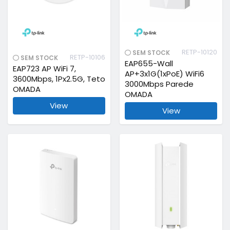
RETP-10120
SEM STOCK
RETP-10106
SEM STOCK
EAP655-Wall
EAP723 AP WiFi 7,
AP+3x1G(1xPoE) WiFi6
3600Mbps, 1Px2.5G, Teto
3000Mbps Parede
OMADA
OMADA
View
View