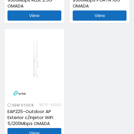
OMADA
OMADA
View
View
RETP-10003
SEM STOCK
EAP225-Outdoor AP
Exterior c/Injetor WiFi
5,1200Mbps OMADA
View