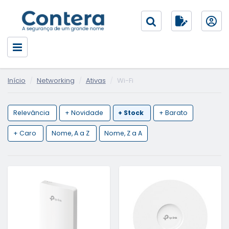
Início
Networking
Ativas
Wi-Fi
Relevância
+ Novidade
+ Stock
+ Barato
+ Caro
Nome, A a Z
Nome, Z a A