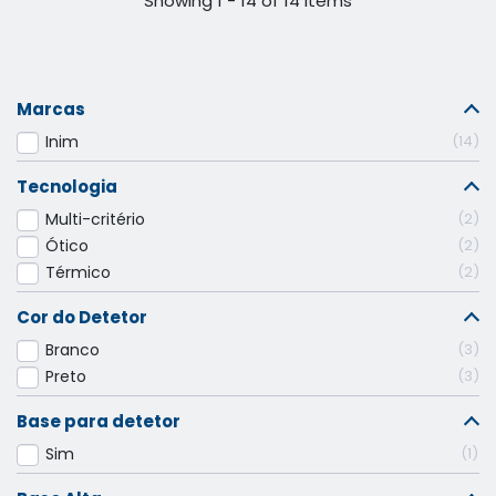
Showing 1 - 14 of 14 items
Marcas
Inim
14
Tecnologia
Multi-critério
2
Ótico
2
Térmico
2
Cor do Detetor
Branco
3
Preto
3
Base para detetor
Sim
1