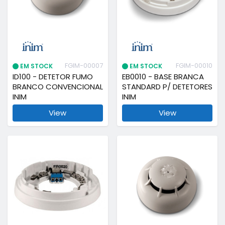
FGIM-00007
FGIM-00010
EM STOCK
EM STOCK
ID100 - DETETOR FUMO
EB0010 - BASE BRANCA
BRANCO CONVENCIONAL
STANDARD P/ DETETORES
INIM
INIM
View
View