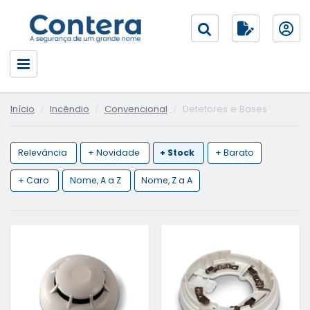
Início
Incêndio
Convencional
Detetores e Bases
Relevância
+ Novidade
+ Stock
+ Barato
+ Caro
Nome, A a Z
Nome, Z a A