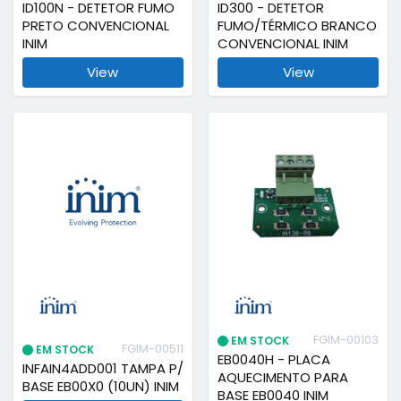
ID100N - DETETOR FUMO
ID300 - DETETOR
PRETO CONVENCIONAL
FUMO/TÉRMICO BRANCO
INIM
CONVENCIONAL INIM
View
View
FGIM-00103
EM STOCK
FGIM-00511
EM STOCK
EB0040H - PLACA
INFAIN4ADD001 TAMPA P/
AQUECIMENTO PARA
BASE EB00X0 (10UN) INIM
BASE EB0040 INIM