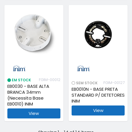
FGIM-00012
EM STOCK
FGIM-00127
SEM STOCK
EB0030 - BASE ALTA
EB0010N - BASE PRETA
BRANCA 34mm
STANDARD P/ DETETORES
(Necessita Base
INIM
EB0010) INIM
View
View