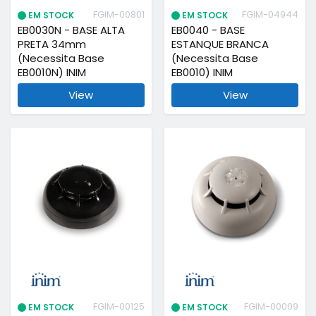
FGIM-00801
FGIM-04944
EM STOCK
EM STOCK
EB0030N - BASE ALTA
EB0040 - BASE
PRETA 34mm
ESTANQUE BRANCA
(Necessita Base
(Necessita Base
EB0010N) INIM
EB0010) INIM
View
View
FGIM-00125
FGIM-00009
EM STOCK
EM STOCK