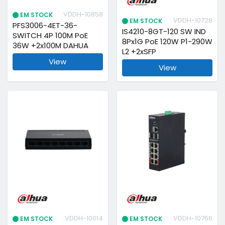
VDDH-10858
EM STOCK
VDDH-10728
EM STOCK
PFS3006-4ET-36-
IS4210-8GT-120 SW IND
SWITCH 4P 100M PoE
8Px1G PoE 120W P1-290W
36W +2x100M DAHUA
L2 +2xSFP
View
View
VDDH-10014
VDDH-10766
EM STOCK
EM STOCK