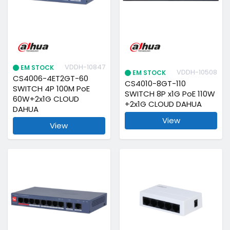
VDDH-10847
EM STOCK
VDDH-10508
EM STOCK
CS4006-4ET2GT-60
CS4010-8GT-110
SWITCH 4P 100M PoE
SWITCH 8P x1G PoE 110W
60W+2x1G CLOUD
+2x1G CLOUD DAHUA
DAHUA
View
View