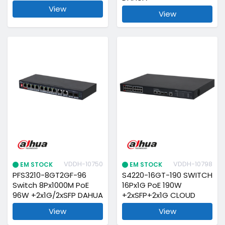
View
View
VDDH-10750
VDDH-10798
EM STOCK
EM STOCK
PFS3210-8GT2GF-96
S4220-16GT-190 SWITCH
Switch 8Px1000M PoE
16Px1G PoE 190W
96W +2x1G/2xSFP DAHUA
+2xSFP+2x1G CLOUD
View
View