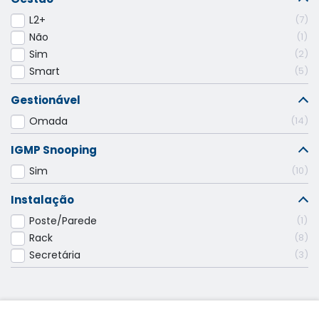
L2+
7
Não
1
Sim
2
Smart
5
Gestionável
Omada
14
IGMP Snooping
Sim
10
Instalação
Poste/Parede
1
Rack
8
Secretária
3