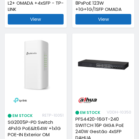
L2+ OMADA +4xSFP - TP-
8PxPoE 123W
LINK
+1G+1G/1SFP OMADA
View
View
VDDH-10350
EM STOCK
RETP-10051
EM STOCK
PFS4420-16GT-240
SG2005P-PD Switch
SWITCH 16P GIGA PoE
4Px1G PoE&lt64W +1x1G
240W Gestão 4xSFP
POE-IN Exterior OM
DAHUA