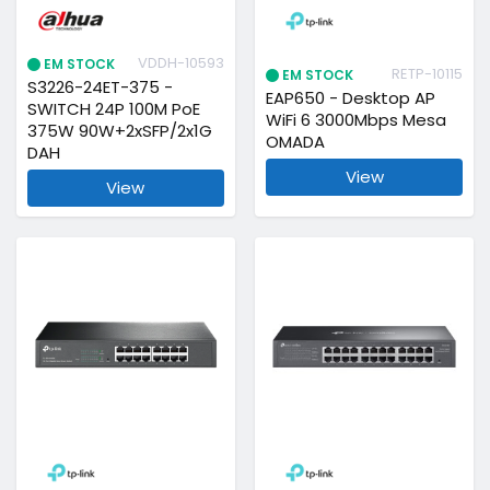
VDDH-10593
EM STOCK
RETP-10115
EM STOCK
S3226-24ET-375 -
EAP650 - Desktop AP
SWITCH 24P 100M PoE
WiFi 6 3000Mbps Mesa
375W 90W+2xSFP/2x1G
OMADA
DAH
View
View