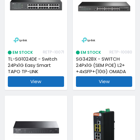
RETP-10071
RETP-10080
EM STOCK
EM STOCK
TL-SG1024DE - Switch
SG3428X - SWITCH
24Px1G Easy Smart
24Px1G (SEM POE) L2+
TAPO TP-LINK
+4xSFP+(10G) OMADA
View
View