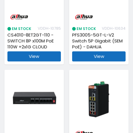
VDDH-10785
VDDH-10634
EM STOCK
EM STOCK
CS4010-8ET2GT-110 -
PFS3005-5GT-L-V2
SWITCH 8P x100M PoE
Switch 5P Gigabit (SEM
110W +2x1G CLOUD
PoE) - DAHUA
View
View