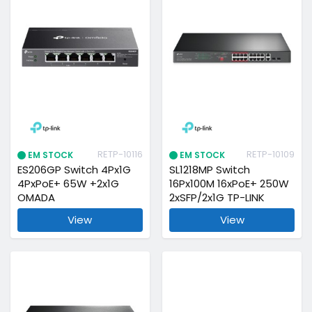
RETP-10116
RETP-10109
EM STOCK
EM STOCK
ES206GP Switch 4Px1G
SL1218MP Switch
4PxPoE+ 65W +2x1G
16Px100M 16xPoE+ 250W
OMADA
2xSFP/2x1G TP-LINK
View
View