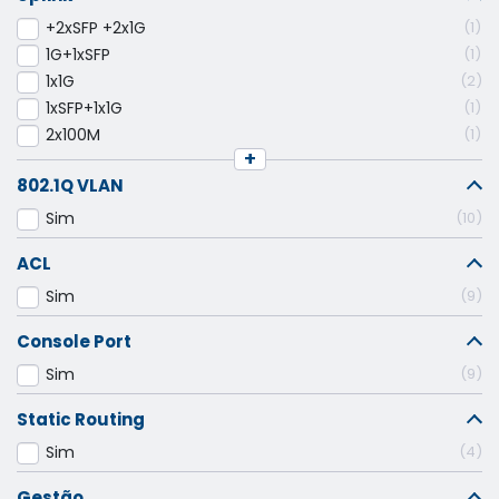
+2xSFP +2x1G
1
1G+1xSFP
1
1x1G
2
1xSFP+1x1G
1
2x100M
1
+
802.1Q VLAN
Sim
10
ACL
Sim
9
Console Port
Sim
9
Static Routing
Sim
4
Gestão