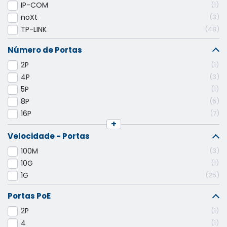
IP-COM
1
noXt
3
TP-LINK
48
Número de Portas
2P
1
4P
3
5P
1
8P
6
16P
7
+
Velocidade - Portas
100M
3
10G
1
1G
25
Portas PoE
2P
1
4
1