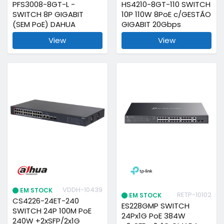
PFS3008-8GT-L -
HS4210-8GT-110 SWITCH
SWITCH 8P GIGABIT
10P 110W 8PoE c/GESTÃO
(SEM PoE) DAHUA
GIGABIT 20Gbps
View
View
VDDH-10439
EM STOCK
RETP-10102
EM STOCK
CS4226-24ET-240
ES228GMP SWITCH
SWITCH 24P 100M PoE
24Px1G PoE 384W
240W +2xSFP/2x1G