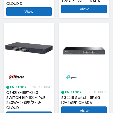
+2xSFP +2x1G OMADA
CLOUD D
View
View
VDDH-10517
EM STOCK
RETP-10079
CS4218-16ET-240
EM STOCK
SWITCH 16P 100M PoE
SG2218 Switch 16Px1G
240W+2×SFP/2×1G
L2+2xSFP OMADA
CLOUD
View