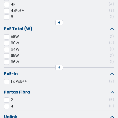
4P
4
4xPoE+
3
8
1
+
PoE Total (W)
58W
1
60W
2
64W
1
65W
1
66W
1
+
PoE-In
1 x PoE++
2
Portas Fibra
2
5
4
8
Uplink