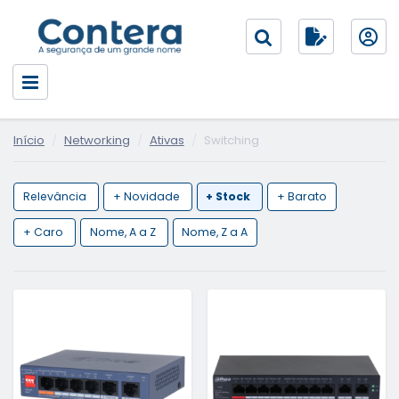
Início
Networking
Ativas
Switching
Relevância
+ Novidade
+ Stock
+ Barato
+ Caro
Nome, A a Z
Nome, Z a A