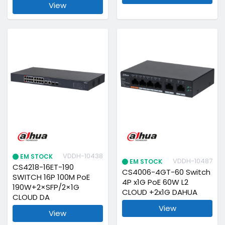
View
VDDH-10438
EM STOCK
VDDH-10487
EM STOCK
CS4218-16ET-190
CS4006-4GT-60 Switch
SWITCH 16P 100M PoE
4P x1G PoE 60W L2
190W+2×SFP/2×1G
CLOUD +2x1G DAHUA
CLOUD DA
View
View