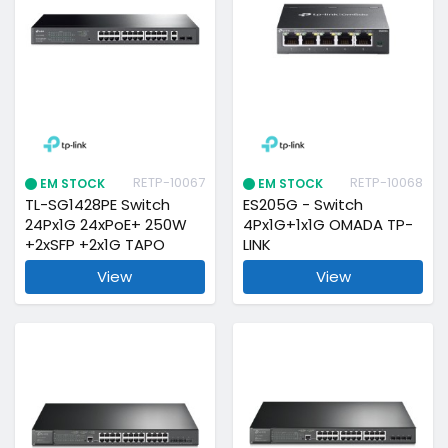
RETP-10067
RETP-10068
EM STOCK
EM STOCK
TL-SG1428PE Switch
ES205G - Switch
24Px1G 24xPoE+ 250W
4Px1G+1x1G OMADA TP-
+2xSFP +2x1G TAPO
LINK
View
View