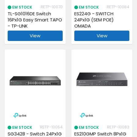
RETP-10070
RETP-10084
EM STOCK
EM STOCK
TL-SG1016DE Switch
ES224G - SWITCH
16Px1G Easy Smart TAPO
24Px1G (SEM POE)
- TP-LINK
OMADA
View
View
RETP-10064
RETP-10083
EM STOCK
EM STOCK
SG3428 - Switch 24Px1G
ES210GMP Switch 8Px1G