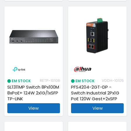
RETP-10108
VDDH-10105
EM STOCK
EM STOCK
SL1311MP Switch 8Px100M
PFS4204-2GT-DP -
8xPoE+ 124W 2x1G/1xSFP
Switch Industrial 2Px1G
TP-LINK
PoE 120W Gest+2xSFP
View
View