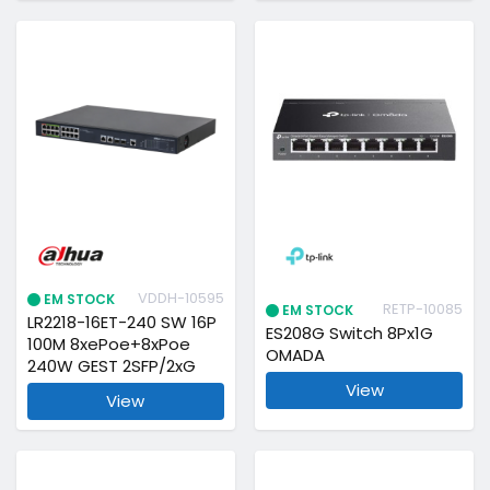
VDDH-10595
EM STOCK
RETP-10085
EM STOCK
LR2218-16ET-240 SW 16P
ES208G Switch 8Px1G
100M 8xePoe+8xPoe
OMADA
240W GEST 2SFP/2xG
View
View