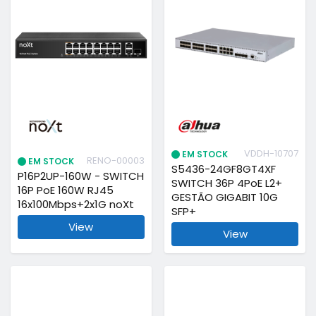
VDDH-10707
EM STOCK
RENO-00003
EM STOCK
S5436-24GF8GT4XF
P16P2UP-160W - SWITCH
SWITCH 36P 4PoE L2+
16P PoE 160W RJ45
GESTÃO GIGABIT 10G
16x100Mbps+2x1G noXt
SFP+
View
View