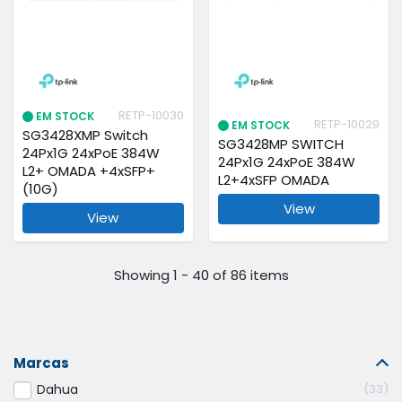
RETP-10030
EM STOCK
RETP-10029
EM STOCK
SG3428XMP Switch
SG3428MP SWITCH
24Px1G 24xPoE 384W
24Px1G 24xPoE 384W
L2+ OMADA +4xSFP+
L2+4xSFP OMADA
(10G)
View
View
Showing 1 - 40 of 86 items
Marcas
Dahua
33