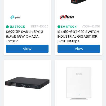
RETP-10025
VDDH-10756
EM STOCK
EM STOCK
SG2210P Switch 8Px1G
IS4410-6GT-120 SWITCH
8xPoE 58W OMADA
INDUSTRIAL GIGABIT 10P
+2xSFP
6PoE 10Mbps
View
View